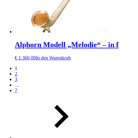
Alphorn Modell „Melodie“ – in f
€
1.360,00
In den Warenkorb
1
2
3
…
7