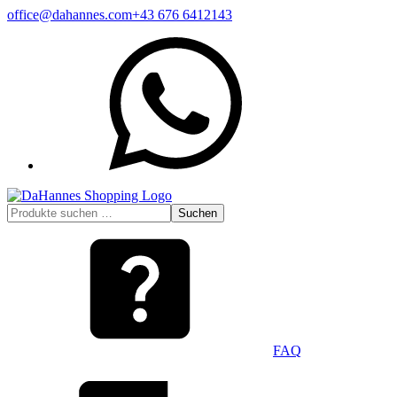
Zum
office@dahannes.com
+43 676 6412143
Inhalt
WhatsApp
springen
Suchen
Suchen
nach:
FAQ