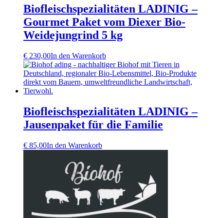
Biofleischspezialitäten LADINIG –
Gourmet Paket vom Diexer Bio-
Weidejungrind 5 kg
€
230,00
In den Warenkorb
Biofleischspezialitäten LADINIG –
Jausenpaket für die Familie
€
85,00
In den Warenkorb