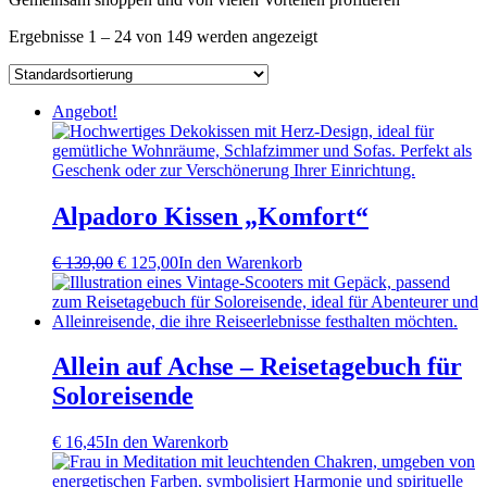
Ergebnisse 1 – 24 von 149 werden angezeigt
Angebot!
Alpadoro Kissen „Komfort“
Ursprünglicher
Aktueller
€
139,00
€
125,00
In den Warenkorb
Preis
Preis
war:
ist:
€ 139,00
€ 125,00.
Allein auf Achse – Reisetagebuch für
Soloreisende
€
16,45
In den Warenkorb