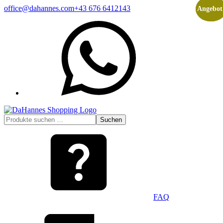
Zum
office@dahannes.com
+43 676 6412143
Angebot
Angebot
Inhalt
WhatsApp
springen
Suchen
Suchen
nach:
FAQ