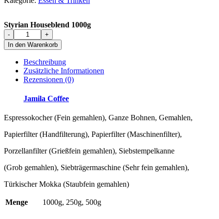
Menge
Kategorie:
Essen & Trinken
Styrian Houseblend 1000g
Styrian
-
+
Houseblend
In den Warenkorb
1000g
Menge
Beschreibung
Zusätzliche Informationen
Rezensionen (0)
Jamila Coffee
Espressokocher (Fein gemahlen), Ganze Bohnen, Gemahlen,
Papierfilter (Handfilterung), Papierfilter (Maschinenfilter),
Porzellanfilter (Grießfein gemahlen), Siebstempelkanne
(Grob gemahlen), Siebträgermaschine (Sehr fein gemahlen),
Türkischer Mokka (Staubfein gemahlen)
Menge
1000g, 250g, 500g