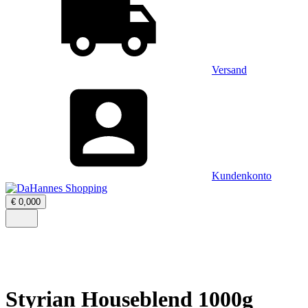
Versand
Kundenkonto
Warenkorb
€
0,00
0
öffnen
–
Menü
0
öffnen
Artikel,
Zwischensumme
€
0,00
Styrian Houseblend 1000g