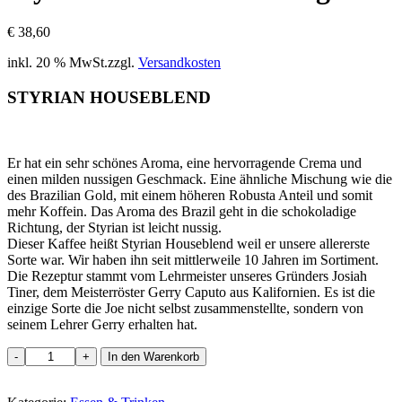
€
38,60
inkl. 20 % MwSt.
zzgl.
Versandkosten
STYRIAN HOUSEBLEND
Er hat ein sehr schönes Aroma, eine hervorragende Crema und
einen milden nussigen Geschmack. Eine ähnliche Mischung wie die
des Brazilian Gold, mit einem höheren Robusta Anteil und somit
mehr Koffein. Das Aroma des Brazil geht in die schokoladige
Richtung, der Styrian ist leicht nussig.
Dieser Kaffee heißt Styrian Houseblend weil er unsere allererste
Sorte war. Wir haben ihn seit mittlerweile 10 Jahren im Sortiment.
Die Rezeptur stammt vom Lehrmeister unseres Gründers Josiah
Tiner, dem Meisterröster Gerry Caputo aus Kalifornien. Es ist die
einzige Sorte die Joe nicht selbst zusammenstellte, sondern von
seinem Lehrer Gerry erhalten hat.
Styrian
-
+
In den Warenkorb
Houseblend
1000g