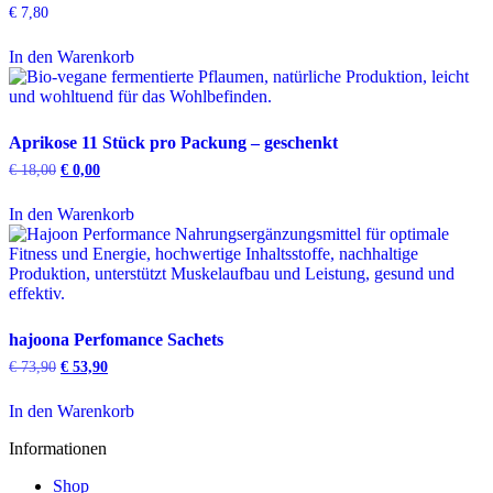
€
7,80
In den Warenkorb
Aprikose 11 Stück pro Packung – geschenkt
Ursprünglicher
Aktueller
€
18,00
€
0,00
Preis
Preis
war:
ist:
In den Warenkorb
€ 18,00
€ 0,00.
hajoona Perfomance Sachets
Ursprünglicher
Aktueller
€
73,90
€
53,90
Preis
Preis
war:
ist:
In den Warenkorb
€ 73,90
€ 53,90.
Informationen
Shop