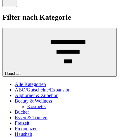
–
Menü
0
öffnen
Artikel,
Filter nach Kategorie
Zwischensumme
€
0,00
Haushalt
Alle Kategorien
ABO/Gutscheine/Expansion
Alphörner & Zubehör
Beauty & Wellness
Kosmetik
Bücher
Essen & Trinken
Freizeit
Frequenzen
Haushalt