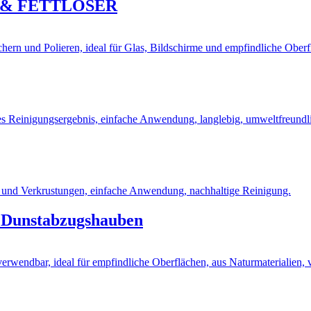
R & FETTLÖSER
nd Dunstabzugshauben