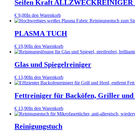
Seifen Kraft ALLZWECKREINIGE
€
9,00
In den Warenkorb
PLASMA TUCH
€
19,90
In den Warenkorb
Glas und Spiegelreiniger
€
13,90
In den Warenkorb
Fettreiniger für Backöfen, Griller u
€
13,90
In den Warenkorb
Reinigungstuch