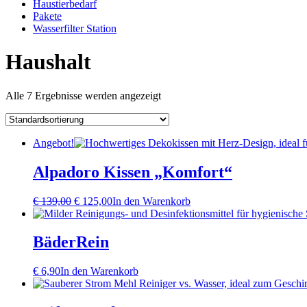
Haustierbedarf
Pakete
Wasserfilter Station
Haushalt
Alle 7 Ergebnisse werden angezeigt
Angebot!
Alpadoro Kissen „Komfort“
Ursprünglicher
Aktueller
€
139,00
€
125,00
In den Warenkorb
Preis
Preis
war:
ist:
€ 139,00
€ 125,00.
BäderRein
€
6,90
In den Warenkorb