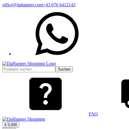
Zum
office@dahannes.com
+43 676 6412143
Inhalt
WhatsApp
springen
Suchen
Suchen
nach:
FAQ
Warenkorb
€
0,00
0
öffnen