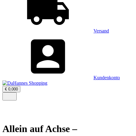
Versand
Kundenkonto
Warenkorb
€
0,00
0
öffnen
–
Menü
0
öffnen
Artikel,
Zwischensumme
€
0,00
Allein auf Achse –