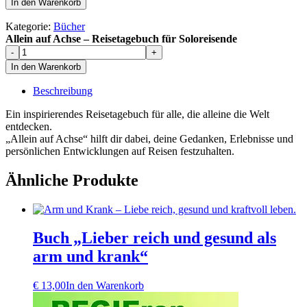
In den Warenkorb
Achse
–
Kategorie:
Bücher
Reisetagebuch
Allein auf Achse – Reisetagebuch für Soloreisende
für
Allein
-
+
Soloreisende
auf
In den Warenkorb
Menge
Achse
–
Beschreibung
Reisetagebuch
für
Ein inspirierendes Reisetagebuch für alle, die alleine die Welt
Soloreisende
entdecken.
Menge
„Allein auf Achse“ hilft dir dabei, deine Gedanken, Erlebnisse und
persönlichen Entwicklungen auf Reisen festzuhalten.
Ähnliche Produkte
Buch „Lieber reich und gesund als
arm und krank“
€
13,00
In den Warenkorb