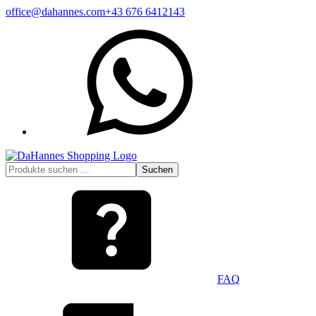
Zum
office@dahannes.com
+43 676 6412143
Inhalt
WhatsApp
springen
Suchen
Suchen
nach:
FAQ