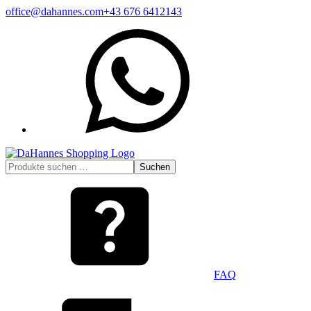
Zum
office@dahannes.com
+43 676 6412143
Inhalt
WhatsApp
springen
Suchen
Suchen
nach:
FAQ