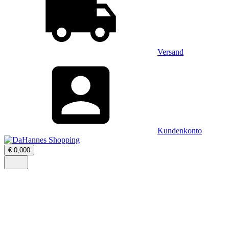
Versand
Kundenkonto
Warenkorb
€
0,00
0
öffnen
–
Menü
0
öffnen
Artikel,
Zwischensumme
€
0,00