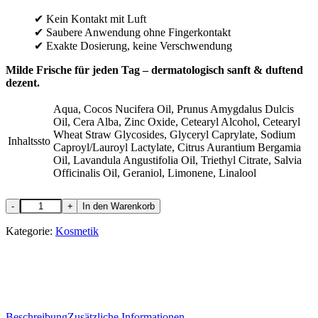
✔ Kein Kontakt mit Luft
✔ Saubere Anwendung ohne Fingerkontakt
✔ Exakte Dosierung, keine Verschwendung
Milde Frische für jeden Tag – dermatologisch sanft & duftend
dezent.
Aqua, Cocos Nucifera Oil, Prunus Amygdalus Dulcis
Oil, Cera Alba, Zinc Oxide, Cetearyl Alcohol, Cetearyl
Wheat Straw Glycosides, Glyceryl Caprylate, Sodium
Inhaltssto
Caproyl/Lauroyl Lactylate, Citrus Aurantium Bergamia
Oil, Lavandula Angustifolia Oil, Triethyl Citrate, Salvia
Officinalis Oil, Geraniol, Limonene, Linalool
Deodorant
-
+
In den Warenkorb
MILD
50g
Kategorie:
Kosmetik
Menge
Beschreibung
Zusätzliche Informationen