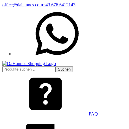
Zum
office@dahannes.com
+43 676 6412143
Inhalt
WhatsApp
springen
Suchen
Suchen
nach:
FAQ