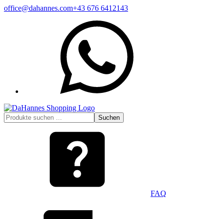
Zum
office@dahannes.com
+43 676 6412143
Inhalt
WhatsApp
springen
Suchen
Suchen
nach:
FAQ