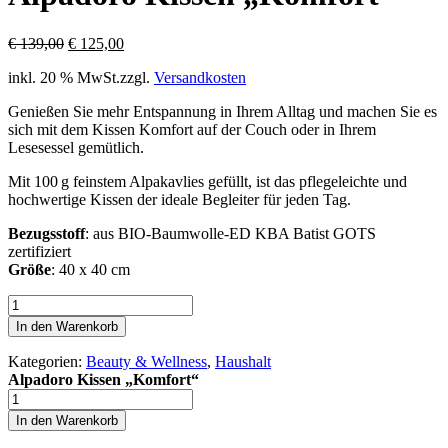
Ursprünglicher
Aktueller
€
139,00
€
125,00
Preis
Preis
inkl. 20 % MwSt.
zzgl.
Versandkosten
war:
ist:
€ 139,00
€ 125,00.
Genießen Sie mehr Entspannung in Ihrem Alltag und machen Sie es
sich mit dem Kissen Komfort auf der Couch oder in Ihrem
Lesesessel gemütlich.
Mit 100 g feinstem Alpakavlies gefüllt, ist das pflegeleichte und
hochwertige Kissen der ideale Begleiter für jeden Tag.
Bezugsstoff
: aus BIO-Baumwolle-ED KBA Batist GOTS
zertifiziert
Größe
: 40 x 40 cm
Alpadoro
Kissen
In den Warenkorb
„Komfort“
Menge
Kategorien:
Beauty & Wellness
,
Haushalt
Alpadoro Kissen „Komfort“
Alpadoro
Kissen
In den Warenkorb
„Komfort“