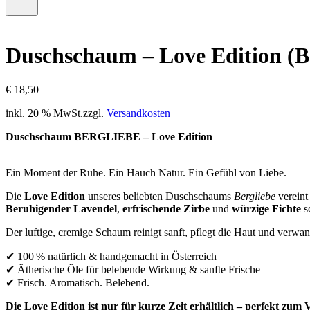
–
Menü
0
öffnen
Artikel,
Zwischensumme
Duschschaum – Love Edition (B
€
0,00
€
18,50
inkl. 20 % MwSt.
zzgl.
Versandkosten
Duschschaum BERGLIEBE – Love Edition
Ein Moment der Ruhe. Ein Hauch Natur. Ein Gefühl von Liebe.
Die
Love Edition
unseres beliebten Duschschaums
Bergliebe
vereint
Beruhigender Lavendel
,
erfrischende Zirbe
und
würzige Fichte
sc
Der luftige, cremige Schaum reinigt sanft, pflegt die Haut und verwan
✔ 100 % natürlich & handgemacht in Österreich
✔ Ätherische Öle für belebende Wirkung & sanfte Frische
✔ Frisch. Aromatisch. Belebend.
Die Love Edition ist nur für kurze Zeit erhältlich – perfekt zum