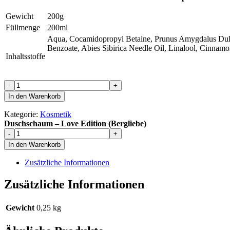
Gewicht
200g
Füllmenge
200ml
Aqua, Cocamidopropyl Betaine, Prunus Amygdalus Dulcis
Benzoate, Abies Sibirica Needle Oil, Linalool, Cinna
Inhaltsstoffe
Duschschaum
-
+
–
In den Warenkorb
Love
Edition
Kategorie:
Kosmetik
(Bergliebe)
Duschschaum – Love Edition (Bergliebe)
Menge
Duschschaum
-
+
–
In den Warenkorb
Love
Edition
Zusätzliche Informationen
(Bergliebe)
Menge
Zusätzliche Informationen
Gewicht
0,25 kg