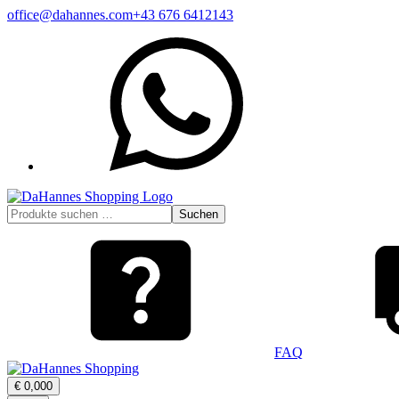
Zum
office@dahannes.com
+43 676 6412143
Inhalt
WhatsApp
springen
Suchen
Suchen
nach:
FAQ
Warenkorb
€
0,00
0
öffnen