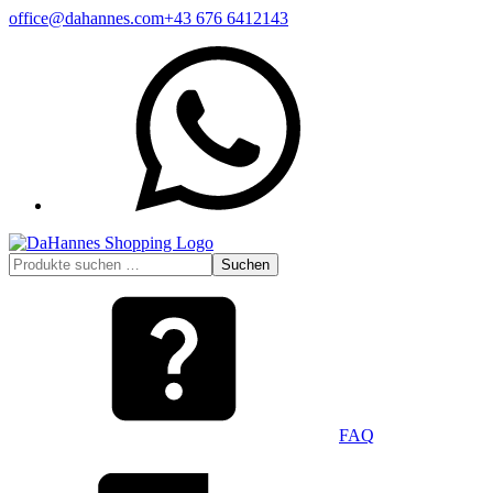
Zum
office@dahannes.com
+43 676 6412143
Inhalt
WhatsApp
springen
Suchen
Suchen
nach:
FAQ