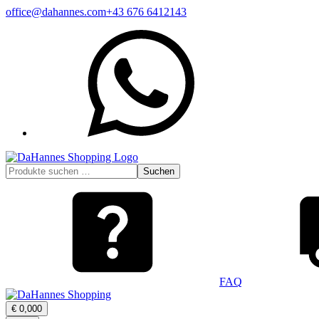
Zum
office@dahannes.com
+43 676 6412143
Inhalt
WhatsApp
springen
Suchen
Suchen
nach:
FAQ
Warenkorb
€
0,00
0
öffnen