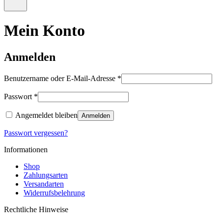
–
Menü
0
öffnen
Artikel,
Mein Konto
Zwischensumme
€
0,00
Anmelden
Erforderlich
Benutzername oder E-Mail-Adresse
*
Erforderlich
Passwort
*
Angemeldet bleiben
Anmelden
Passwort vergessen?
Informationen
Shop
Zahlungsarten
Versandarten
Widerrufsbelehrung
Rechtliche Hinweise