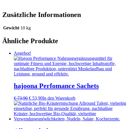
Zusätzliche Informationen
Gewicht
10 kg
Ähnliche Produkte
Angebot!
hajoona Perfomance Sachets
Ursprünglicher
Aktueller
€
73,90
€
53,90
In den Warenkorb
Preis
Preis
war:
ist:
€ 73,90
€ 53,90.