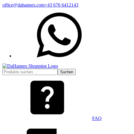
Zum
office@dahannes.com
+43 676 6412143
Inhalt
WhatsApp
springen
Suchen
Suchen
nach:
FAQ