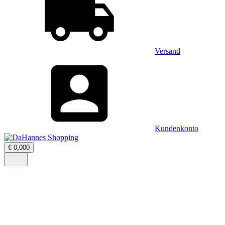
Versand
Kundenkonto
Warenkorb
€
0,00
0
öffnen
–
Menü
0
öffnen
Artikel,
Zwischensumme
€
0,00