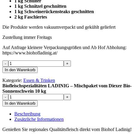
1 kg Schulter
1 kg Schnitzel geschnitten
1 kg Schweinerückensteaks geschnitten
2 kg Faschiertes
Die Produkte werden vakuumverpackt und gekühlt geliefert
Zustellung immer Freitags
Auf Anfrage kleinere Verpackungsgrößen und Ab Hof Abholung:
https://www.biohofladinig.at/
Biofleischspezialitäten
-
+
LADINIG
In den Warenkorb
-
Mischpaket
Kategorie:
Essen & Trinken
vom
Biofleischspezialitäten LADINIG – Mischpaket vom Diexer Bio-
Diexer
Sonnenschwein 10 kg
Bio-
Biofleischspezialitäten
-
+
Sonnenschwein
LADINIG
In den Warenkorb
10
-
kg
Mischpaket
Beschreibung
Menge
vom
Zusätzliche Informationen
Diexer
Bio-
Genießen Sie regionales Qualitätsfleisch direkt vom Biohof Ladinig!
Sonnenschwein