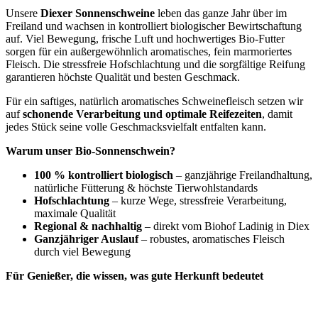
10
Unsere
Diexer Sonnenschweine
leben das ganze Jahr über im
kg
Freiland und wachsen in kontrolliert biologischer Bewirtschaftung
Menge
auf. Viel Bewegung, frische Luft und hochwertiges Bio-Futter
sorgen für ein außergewöhnlich aromatisches, fein marmoriertes
Fleisch. Die stressfreie Hofschlachtung und die sorgfältige Reifung
garantieren höchste Qualität und besten Geschmack.
Für ein saftiges, natürlich aromatisches Schweinefleisch setzen wir
auf
schonende Verarbeitung und optimale Reifezeiten
, damit
jedes Stück seine volle Geschmacksvielfalt entfalten kann.
Warum unser Bio-Sonnenschwein?
100 % kontrolliert biologisch
– ganzjährige Freilandhaltung,
natürliche Fütterung & höchste Tierwohlstandards
Hofschlachtung
– kurze Wege, stressfreie Verarbeitung,
maximale Qualität
Regional & nachhaltig
– direkt vom Biohof Ladinig in Diex
Ganzjähriger Auslauf
– robustes, aromatisches Fleisch
durch viel Bewegung
Für Genießer, die wissen, was gute Herkunft bedeutet