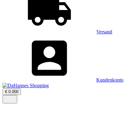
Versand
Kundenkonto
Warenkorb
€
0,00
0
öffnen
–
Menü
0
öffnen
Artikel,
Zwischensumme
€
0,00