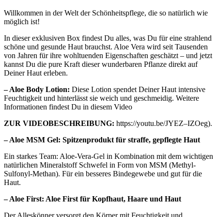
Willkommen in der Welt der Schönheitspflege, die so natürlich wie
möglich ist!
In dieser exklusiven Box findest Du alles, was Du für eine strahlend
schöne und gesunde Haut brauchst. Aloe Vera wird seit Tausenden
von Jahren für ihre wohltuenden Eigenschaften geschätzt – und jetzt
kannst Du die pure Kraft dieser wunderbaren Pflanze direkt auf
Deiner Haut erleben.
– Aloe Body Lotion:
Diese Lotion spendet Deiner Haut intensive
Feuchtigkeit und hinterlässt sie weich und geschmeidig. Weitere
Informationen findest Du in diesem Video
ZUR VIDEOBESCHREIBUNG:
https://youtu.be/JYEZ–IZOeg).
– Aloe MSM Gel:
Spitzenprodukt für straffe, gepflegte Haut
Ein starkes Team: Aloe-Vera-Gel in Kombination mit dem wichtigen
natürlichen Mineralstoff Schwefel in Form von MSM (Methyl-
Sulfonyl-Methan). Für ein besseres Bindegewebe und gut für die
Haut.
– Aloe First:
Aloe First für Kopfhaut, Haare und Haut
Der Alleskönner versorgt den Körper mit Feuchtigkeit und