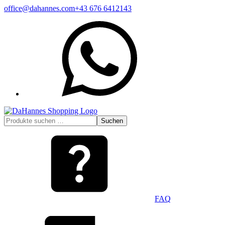
Zum
office@dahannes.com
+43 676 6412143
Inhalt
WhatsApp
springen
Suchen
Suchen
nach:
FAQ