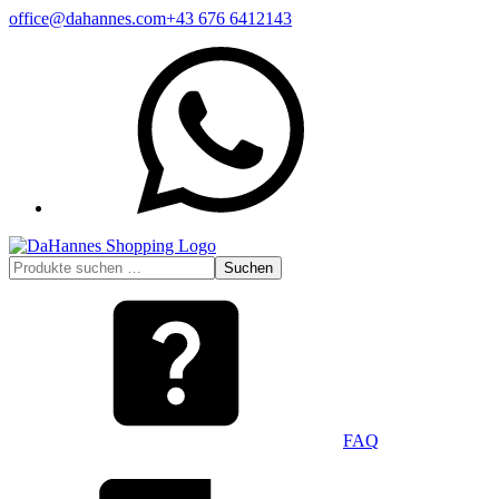
Zum
office@dahannes.com
+43 676 6412143
Inhalt
WhatsApp
springen
Suchen
Suchen
nach:
FAQ