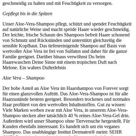
geschmeidig zu halten und mit Feuchtigkeit zu versorgen.
Gepflegt bis in die Spitzen
Unser Aloe-Vera-Shampoo pflegt, schützt und spendet Feuchtigkeit
auf natürliche Weise und macht spröde Haare wieder geschmeidig.
Der leichte, frische Schaum des Shampoos befreit Haare schonend
von Schmutz und Rückständen und unterstützt gleichzeitig die
sensible Kopfhaut. Das tiefenreinigende Shampoo auf Basis von
wertvoller Aloe Vera ist frei von Sulfaten und daher für die ganze
Familie geeignet. Darüber hinaus verwöhnst Du beim
Haarewaschen Deine Sinne mit einem tropischen Duft nach
Melone. Ein wahres Dufterlebnis
Aloe Vera – Shampoo
Der hohe Anteil an Aloe Vera im Haarshampoo von Forever sorgt
für einen glanzvollen Auftritt. Das Aloe-Vera-Shampoo ist für alle
Haarzustände bestens geeignet. Besonders trockenes und normales
Haar profitiert von den wertvollen Inhaltsstoffen. Gut zu wissen:
Viele Marken werben zwar mit Aloe Vera, in unserem Aloe-Vera-
Shampoo stecken aber tatsächlich 40 % reines Aloe-Vera-Gel drin.
Außerdem wird unser Shampoo ohne Tierversuche hergestellt. Für
Kunden ebenfalls interessant: Es handelt sich um ein veganes
Shampoo. Das unabhängige Institut Dermatest®️ meint: SEHR