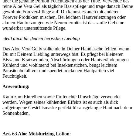
über die geballte Portion Feuchtigkeit aus der Tube. Verwende das
reine Aloe Vera Gel als tägliche Basispflege und trage danach Deine
gewohnte Forever-Pflege auf. Du kannst es auch mit anderen
Forever-Produkten mischen. Bei leichten Hautverletzungen oder
akuten Hautreizungen wie Neurodermitis ist das sanfte Gel eine
wunderbar unterstützende Pflege.
ideal auch für deinen tierischen Liebling
Das Aloe Vera Gelly sollte nie in Deiner Handtasche fehlen, wenn
Du mit Deinem Liebling unterwegs bist. Es pflegt bei kleineren
Biss- und Kratzwunden, Abschürfungen oder Hautveränderungen.
Kühlend und wohltuend bei Insektenstichen, beugt leichtem
Parasitenbefall vor und spendet trockenen Hautpartien viel
Feuchtigkeit.
Anwendung:
Kann zum Einreiben sowie für feuchte Umschläge verwendet
werden. Wegen seines kühlenden Effekts ist es auch als dick
aufgetragene Gesichtsmaske perfekt für ausgelaugte Haut nach dem
Sonnenbaden.
Art. 63 Aloe Moisturizing Lotion
: