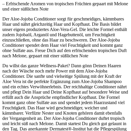
– Erfrischende Aromen von tropischen Früchten gepaart mit Melone
und einer süßlichen Note
Der Aloe-Jojoba Conditioner sorgt für geschmeidiges, kämmbares
Haar und nährt gleichzeitig Haar und Kopfhaut. Die Basis bildet
unser eigens produziertes Aloe-Vera-Gel. Die leichte Formel enthält
zudem Jojobaöl, Arganöl und Hagebuttenöl, um Feuchtigkeit
einzuschließen, ohne das Haar zu beschweren. Der Aloe-Jojoba
Conditioner spendet dem Haar viel Feuchtigkeit und kommt ganz
ohne Sulfate aus. Freue Dich auf den erfrischenden tropischen Duft
nach Melone, gepaart mit einer süßlichen Note
Du willst das ganze Wellness-Paket? Dann gönn Deinen Haaren
nach der Wäsche noch mehr Power mit dem Aloe-Jojoba
Conditioner. Die sanfte und vielseitige Spülung mit der Kraft der
Aloe Vera ist die perfekte Ergänzung zum Aloe-Jojoba Shampoo
und ein echtes Verwöhnerlebnis. Der reichhaltige Conditioner nährt
und pflegt Dein Haar und Deine Kopfhaut auf besondere Weise und
erfüllt auch die Ansprüche empfindlicher Kopfhaut. Die Formel
kommt ganz ohne Sulfate aus und spendet jedem Haarzustand viel
Feuchtigkeit. Das Haar wird geschmeidiger, weicher und
kämmbarer. Verfilzte Nester und Knoten gehören damit ebenfalls
der Vergangenheit an. Der Aloe-Jojoba Conditioner duftet tropisch
und leicht süß nach Melone. Damit startest Du gleich gut gelaunt in
den Tag. Das anerkannte Dermatest®️-Institut hat die Pflegespülung