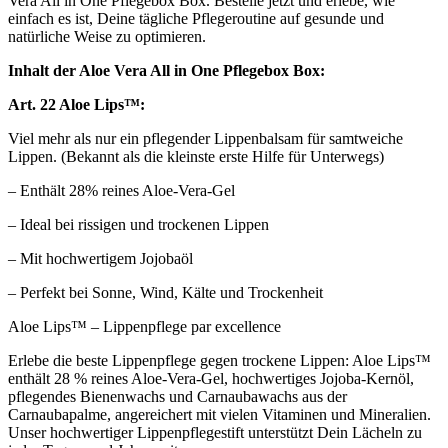
Vera All in One Pflegebox Box. Bestelle jetzt und erlebe, wie
einfach es ist, Deine tägliche Pflegeroutine auf gesunde und
natürliche Weise zu optimieren.
Inhalt der Aloe Vera All in One Pflegebox Box:
Art. 22 Aloe Lips™:
Viel mehr als nur ein pflegender Lippenbalsam für samtweiche
Lippen. (Bekannt als die kleinste erste Hilfe für Unterwegs)
– Enthält 28% reines Aloe-Vera-Gel
– Ideal bei rissigen und trockenen Lippen
– Mit hochwertigem Jojobaöl
– Perfekt bei Sonne, Wind, Kälte und Trockenheit
Aloe Lips™ – Lippenpflege par excellence
Erlebe die beste Lippenpflege gegen trockene Lippen: Aloe Lips™
enthält 28 % reines Aloe-Vera-Gel, hochwertiges Jojoba-Kernöl,
pflegendes Bienenwachs und Carnaubawachs aus der
Carnaubapalme, angereichert mit vielen Vitaminen und Mineralien.
Unser hochwertiger Lippenpflegestift unterstützt Dein Lächeln zu