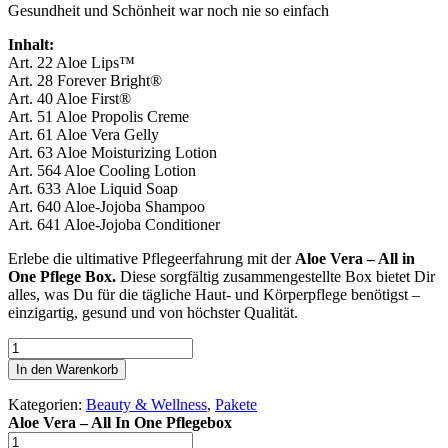
Gesundheit und Schönheit war noch nie so einfach
Inhalt:
Art. 22 Aloe Lips™
Art. 28 Forever Bright®
Art. 40 Aloe First®
Art. 51 Aloe Propolis Creme
Art. 61 Aloe Vera Gelly
Art. 63 Aloe Moisturizing Lotion
Art. 564 Aloe Cooling Lotion
Art. 633 Aloe Liquid Soap
Art. 640 Aloe-Jojoba Shampoo
Art. 641 Aloe-Jojoba Conditioner
Erlebe die ultimative Pflegeerfahrung mit der
Aloe Vera – All in
One Pflege Box.
Diese sorgfältig zusammengestellte Box bietet Dir
alles, was Du für die tägliche Haut- und Körperpflege benötigst –
einzigartig, gesund und von höchster Qualität.
Aloe
Vera
In den Warenkorb
-
All
Kategorien:
Beauty & Wellness
,
Pakete
In
Aloe Vera – All In One Pflegebox
One
Aloe