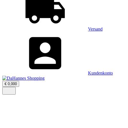
Versand
Kundenkonto
Warenkorb
€
0,00
0
öffnen
–
Menü
0
öffnen
Artikel,
Zwischensumme
€
0,00