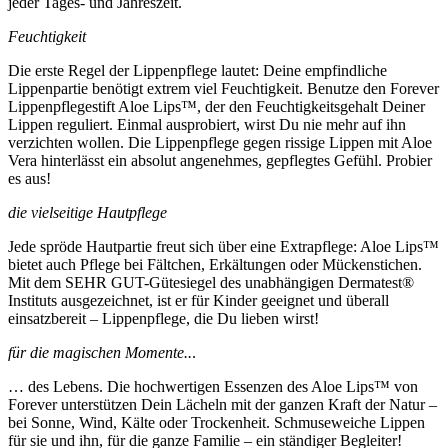
jeder Tages- und Jahreszeit.
Feuchtigkeit
Die erste Regel der Lippenpflege lautet: Deine empfindliche
Lippenpartie benötigt extrem viel Feuchtigkeit. Benutze den Forever
Lippenpflegestift Aloe Lips™, der den Feuchtigkeitsgehalt Deiner
Lippen reguliert. Einmal ausprobiert, wirst Du nie mehr auf ihn
verzichten wollen. Die Lippenpflege gegen rissige Lippen mit Aloe
Vera hinterlässt ein absolut angenehmes, gepflegtes Gefühl. Probier
es aus!
die vielseitige Hautpflege
Jede spröde Hautpartie freut sich über eine Extrapflege: Aloe Lips™
bietet auch Pflege bei Fältchen, Erkältungen oder Mückenstichen.
Mit dem SEHR GUT-Gütesiegel des unabhängigen Dermatest®
Instituts ausgezeichnet, ist er für Kinder geeignet und überall
einsatzbereit – Lippenpflege, die Du lieben wirst!
für die magischen Momente..
.
… des Lebens. Die hochwertigen Essenzen des Aloe Lips™ von
Forever unterstützen Dein Lächeln mit der ganzen Kraft der Natur –
bei Sonne, Wind, Kälte oder Trockenheit. Schmuseweiche Lippen
für sie und ihn, für die ganze Familie – ein ständiger Begleiter!