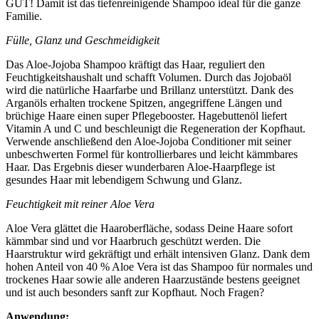
GUT! Damit ist das tiefenreinigende Shampoo ideal für die ganze
Familie.
Fülle, Glanz und Geschmeidigkeit
Das Aloe-Jojoba Shampoo kräftigt das Haar, reguliert den
Feuchtigkeitshaushalt und schafft Volumen. Durch das Jojobaöl
wird die natürliche Haarfarbe und Brillanz unterstützt. Dank des
Arganöls erhalten trockene Spitzen, angegriffene Längen und
brüchige Haare einen super Pflegebooster. Hagebuttenöl liefert
Vitamin A und C und beschleunigt die Regeneration der Kopfhaut.
Verwende anschließend den Aloe-Jojoba Conditioner mit seiner
unbeschwerten Formel für kontrollierbares und leicht kämmbares
Haar. Das Ergebnis dieser wunderbaren Aloe-Haarpflege ist
gesundes Haar mit lebendigem Schwung und Glanz.
Feuchtigkeit mit reiner Aloe Vera
Aloe Vera glättet die Haaroberfläche, sodass Deine Haare sofort
kämmbar sind und vor Haarbruch geschützt werden. Die
Haarstruktur wird gekräftigt und erhält intensiven Glanz. Dank dem
hohen Anteil von 40 % Aloe Vera ist das Shampoo für normales und
trockenes Haar sowie alle anderen Haarzustände bestens geeignet
und ist auch besonders sanft zur Kopfhaut. Noch Fragen?
Anwendung: