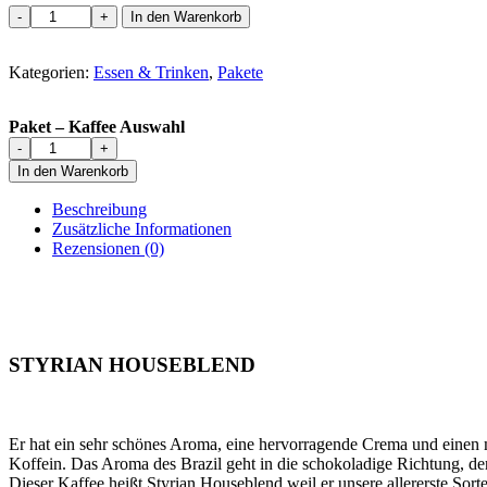
Paket
-
+
In den Warenkorb
-
Kaffee
Auswahl
Kategorien:
Essen & Trinken
,
Pakete
Menge
Paket – Kaffee Auswahl
Paket
-
+
-
In den Warenkorb
Kaffee
Auswahl
Beschreibung
Menge
Zusätzliche Informationen
Rezensionen (0)
STYRIAN HOUSEBLEND
Er hat ein sehr schönes Aroma, eine hervorragende Crema und einen
Koffein. Das Aroma des Brazil geht in die schokoladige Richtung, der S
Dieser Kaffee heißt Styrian Houseblend weil er unsere allererste Sor