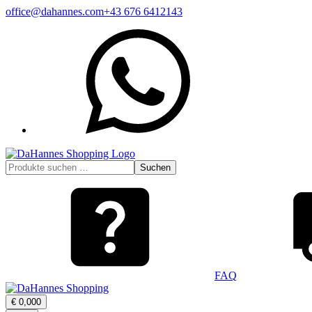
Zum
office@dahannes.com
+43 676 6412143
Inhalt
WhatsApp
springen
Suchen
Suchen
nach:
FAQ
Warenkorb
€
0,00
0
öffnen