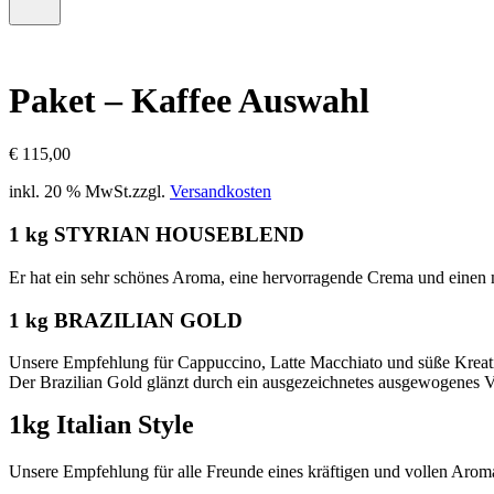
–
Menü
0
öffnen
Artikel,
Zwischensumme
€
0,00
Paket – Kaffee Auswahl
€
115,00
inkl. 20 % MwSt.
zzgl.
Versandkosten
1 kg STYRIAN HOUSEBLEND
Er hat ein sehr schönes Aroma, eine hervorragende Crema und einen
1 kg BRAZILIAN GOLD
Unsere Empfehlung für Cappuccino, Latte Macchiato und süße Kreati
Der Brazilian Gold glänzt durch ein ausgezeichnetes ausgewogenes V
1kg Italian Style
Unsere Empfehlung für alle Freunde eines kräftigen und vollen Aroma