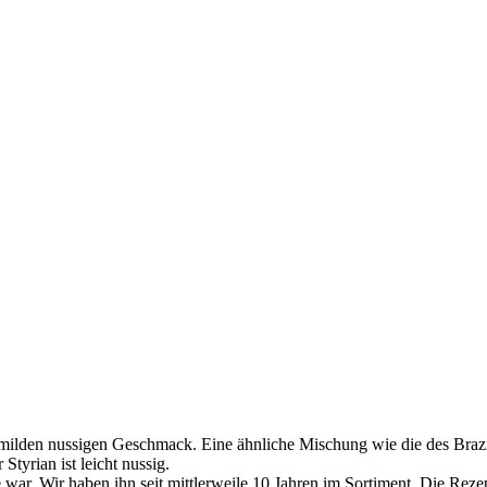
 milden nussigen Geschmack. Eine ähnliche Mischung wie die des Brazi
tyrian ist leicht nussig.
te war. Wir haben ihn seit mittlerweile 10 Jahren im Sortiment. Die Re