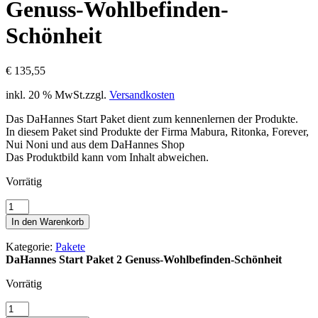
Genuss-Wohlbefinden-
Schönheit
€
135,55
inkl. 20 % MwSt.
zzgl.
Versandkosten
Das DaHannes Start Paket dient zum kennenlernen der Produkte.
In diesem Paket sind Produkte der Firma Mabura, Ritonka, Forever,
Nui Noni und aus dem DaHannes Shop
Das Produktbild kann vom Inhalt abweichen.
Vorrätig
DaHannes
Start
In den Warenkorb
Paket
2
Kategorie:
Pakete
Genuss-
DaHannes Start Paket 2 Genuss-Wohlbefinden-Schönheit
Wohlbefinden-
Schönheit
Vorrätig
Menge
DaHannes