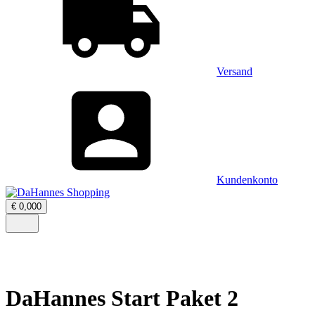
Versand
Kundenkonto
Warenkorb
€
0,00
0
öffnen
–
Menü
0
öffnen
Artikel,
Zwischensumme
€
0,00
DaHannes Start Paket 2