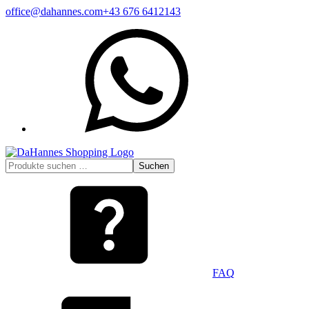
Zum
office@dahannes.com
+43 676 6412143
Inhalt
WhatsApp
springen
Suchen
Suchen
nach:
FAQ