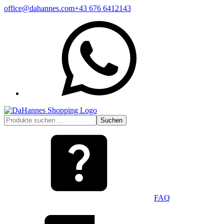
Zum
office@dahannes.com
+43 676 6412143
Inhalt
WhatsApp
springen
Suchen
Suchen
nach:
FAQ