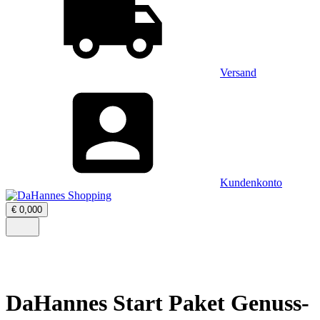
Versand
Kundenkonto
Warenkorb
€
0,00
0
öffnen
–
Menü
0
öffnen
Artikel,
Zwischensumme
€
0,00
DaHannes Start Paket Genuss-