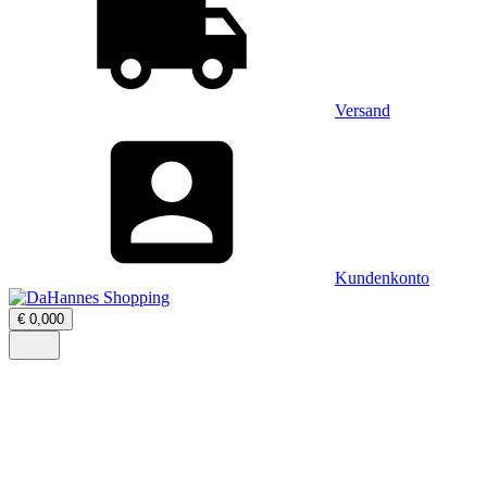
Versand
Kundenkonto
Warenkorb
€
0,00
0
öffnen
–
Menü
0
öffnen
Artikel,
Zwischensumme
€
0,00