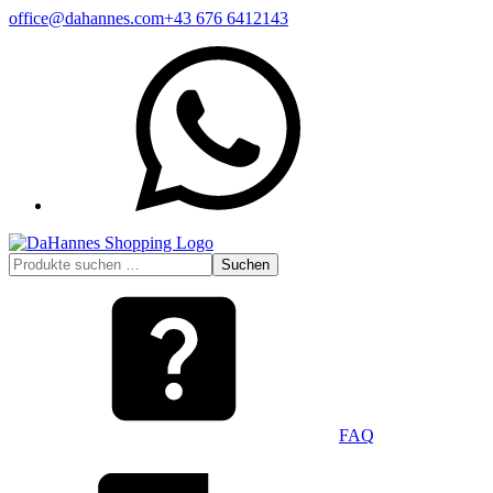
Zum
office@dahannes.com
+43 676 6412143
Inhalt
WhatsApp
springen
Suchen
Suchen
nach:
FAQ