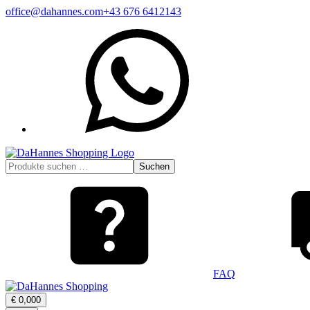
Zum
office@dahannes.com
+43 676 6412143
Inhalt
WhatsApp
springen
Suchen
Suchen
nach:
FAQ
Warenkorb
€
0,00
0
öffnen