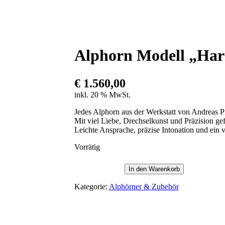
Alphorn Modell „Harm
€
1.560,00
inkl. 20 % MwSt.
Jedes Alphorn aus der Werkstatt von Andreas Pr
Mit viel Liebe, Drechselkunst und Präzision g
Leichte Ansprache, präzise Intonation und ein v
Vorrätig
In den Warenkorb
Alphorn
Modell
Kategorie:
Alphörner & Zubehör
„Harmonie“
–
in
f