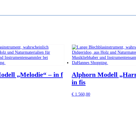
dell „Melodie“ – in f
Alphorn Modell „Har
in fis
€
1.560,00