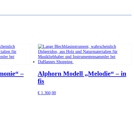
monie“ –
Alphorn Modell „Melodie“ – in
fis
€
1.360,00