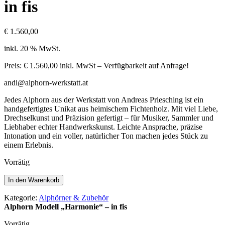
in fis
€
1.560,00
inkl. 20 % MwSt.
Preis: € 1.560,00 inkl. MwSt – Verfügbarkeit auf Anfrage!
andi@alphorn-werkstatt.at
Jedes Alphorn aus der Werkstatt von Andreas Priesching ist ein
handgefertigtes Unikat aus heimischem Fichtenholz. Mit viel Liebe,
Drechselkunst und Präzision gefertigt – für Musiker, Sammler und
Liebhaber echter Handwerkskunst. Leichte Ansprache, präzise
Intonation und ein voller, natürlicher Ton machen jedes Stück zu
einem Erlebnis.
Vorrätig
Alphorn
In den Warenkorb
Modell
„Harmonie“
Kategorie:
Alphörner & Zubehör
–
Alphorn Modell „Harmonie“ – in fis
in
fis
Vorrätig