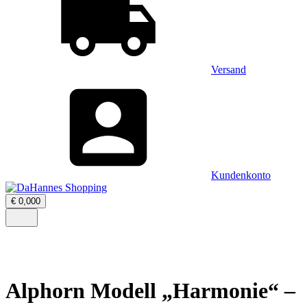
Versand
Kundenkonto
Warenkorb
€
0,00
0
öffnen
–
Menü
0
öffnen
Artikel,
Zwischensumme
€
0,00
Alphorn Modell „Harmonie“ –