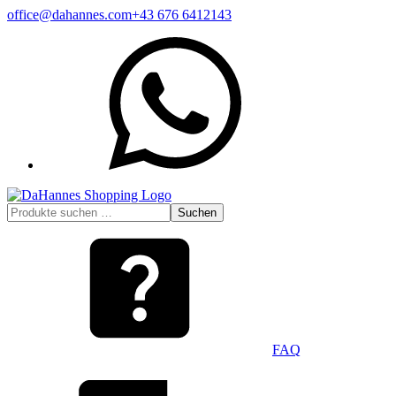
Zum
office@dahannes.com
+43 676 6412143
Inhalt
WhatsApp
springen
Suchen
Suchen
nach:
FAQ