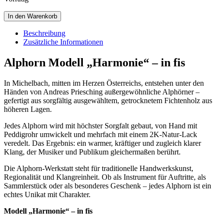
Menge
Alphorn
In den Warenkorb
Modell
„Harmonie“
Beschreibung
–
Zusätzliche Informationen
in
fis
Alphorn Modell „Harmonie“ – in fis
Menge
In Michelbach, mitten im Herzen Österreichs, entstehen unter den
Händen von Andreas Priesching außergewöhnliche Alphörner –
gefertigt aus sorgfältig ausgewähltem, getrocknetem Fichtenholz aus
höheren Lagen.
Jedes Alphorn wird mit höchster Sorgfalt gebaut, von Hand mit
Peddigrohr umwickelt und mehrfach mit einem 2K-Natur-Lack
veredelt. Das Ergebnis: ein warmer, kräftiger und zugleich klarer
Klang, der Musiker und Publikum gleichermaßen berührt.
Die Alphorn-Werkstatt steht für traditionelle Handwerkskunst,
Regionalität und Klangreinheit. Ob als Instrument für Auftritte, als
Sammlerstück oder als besonderes Geschenk – jedes Alphorn ist ein
echtes Unikat mit Charakter.
Modell „Harmonie“ – in fis