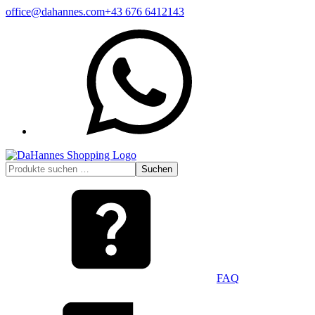
Zum
office@dahannes.com
+43 676 6412143
Inhalt
WhatsApp
springen
Suchen
Suchen
nach:
FAQ