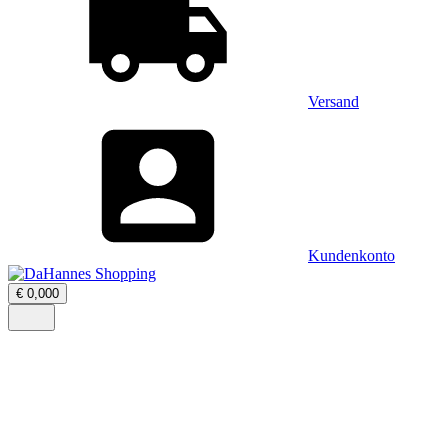
Versand
Kundenkonto
Warenkorb
€
0,00
0
öffnen
–
Menü
0
öffnen
Artikel,
Zwischensumme
€
0,00