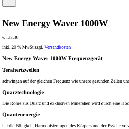
–
Menü
0
öffnen
Artikel,
Zwischensumme
New Energy Waver 1000W
€
0,00
€
132,30
inkl. 20 % MwSt.
zzgl.
Versandkosten
New Energy Waver 1000W Frequenzgerät
Terahertzwellen
schwingen auf der gleichen Frequenz wie unsere gesunden Zellen und 
Quarztechnologie
Die Röhre aus Quarz und exklusiven Mineralien wird durch eine Hoc
Quantenenergie
hat die Fähigkeit, Harmonisierungen des Körpers und der Psyche vorzu