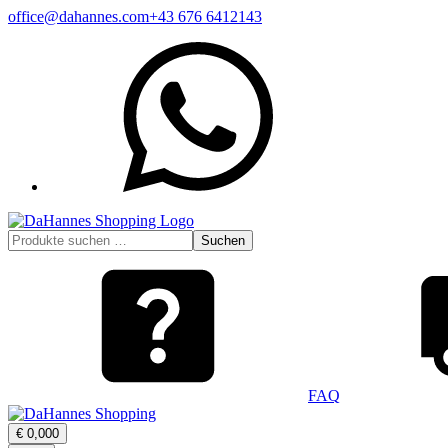
Zum
office@dahannes.com
+43 676 6412143
Inhalt
WhatsApp
springen
Suchen
Suchen
nach:
FAQ
Warenkorb
€
0,00
0
öffnen