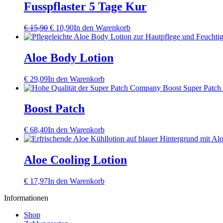
Fusspflaster 5 Tage Kur
Ursprünglicher
Aktueller
€
15,90
€
10,90
In den Warenkorb
Preis
Preis
war:
ist:
€ 15,90
€ 10,90.
Aloe Body Lotion
€
29,09
In den Warenkorb
Boost Patch
€
68,40
In den Warenkorb
Aloe Cooling Lotion
€
17,97
In den Warenkorb
Informationen
Shop