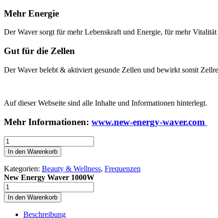
Mehr Energie
Der Waver sorgt für mehr Lebenskraft und Energie, für mehr Vitalitä
Gut für die Zellen
Der Waver belebt & aktiviert gesunde Zellen und bewirkt somit Zellr
Auf dieser Webseite sind alle Inhalte und Informationen hinterlegt.
Mehr Informationen:
www.new-energy-waver.com
New
Energy
In den Warenkorb
Waver
1000W
Kategorien:
Beauty & Wellness
,
Frequenzen
Menge
New Energy Waver 1000W
New
Energy
In den Warenkorb
Waver
1000W
Beschreibung