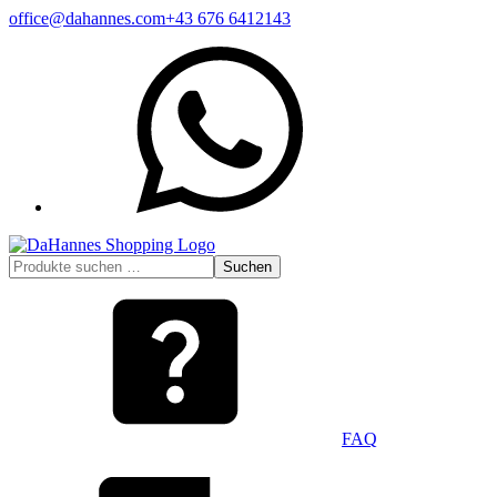
Zum
office@dahannes.com
+43 676 6412143
Inhalt
WhatsApp
springen
Suchen
Suchen
nach:
FAQ