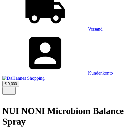
Versand
Kundenkonto
Warenkorb
€
0,00
0
öffnen
–
Menü
0
öffnen
Artikel,
Zwischensumme
NUI NONI Microbiom Balance
€
0,00
Spray