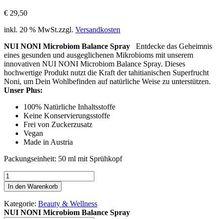
€
29,50
inkl. 20 % MwSt.
zzgl.
Versandkosten
NUI NONI Microbiom Balance Spray
Entdecke das Geheimnis
eines gesunden und ausgeglichenen Mikrobioms mit unserem
innovativen NUI NONI Microbiom Balance Spray. Dieses
hochwertige Produkt nutzt die Kraft der tahitianischen Superfrucht
Noni, um Dein Wohlbefinden auf natürliche Weise zu unterstützen.
Unser Plus:
100% Natürliche Inhaltsstoffe
Keine Konservierungsstoffe
Frei von Zuckerzusatz
Vegan
Made in Austria
Packungseinheit: 50 ml mit Sprühkopf
NUI
NONI
In den Warenkorb
Microbiom
Balance
Kategorie:
Beauty & Wellness
Spray
NUI NONI Microbiom Balance Spray
Menge