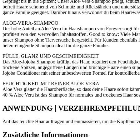
Gepflegt bis in die Spitzen: Unser Aloe-Vera-Shampoo pflegt, schütz
befreit Haare schonend von Schmutz und Rückständen und unterstützt g
ganze Familie geeignet. Darüber hinaus verwöhnst du beim Haarewas
ALOE-VERA-SHAMPOO
Der hohe Anteil an Aloe Vera im Haarshampoo von Forever sorgt für e
profitiert von den wertvollen Inhaltsstoffen. Good to know: Viele 
unser Shampoo ohne Tierversuche hergestellt. Für Kunden ebenfalls 
tiefenreinigende Shampoo ideal für die ganze Familie.
FÜLLE, GLANZ UND GESCHMEIDIGKEIT
Das Aloe-Jojoba Shampoo kräftigt das Haar, reguliert den Feuchtigkei
trockene Spitzen, angegriffene Längen und brüchige Haare einen sup
Jojoba Conditioner mit seiner unbeschwerten Formel für kontrollier
FEUCHTIGKEIT MIT REINER ALOE VERA
Aloe Vera glättet die Haaroberfläche, so dass deine Haare sofort kä
40 % Aloe Vera ist das Shampoo für normales und trockenes Haar sow
ANWENDUNG | VERZEHREMPFEHLU
Auf das feuchte Haar auftragen und einmassieren, um die Kopfhaut z
Zusätzliche Informationen