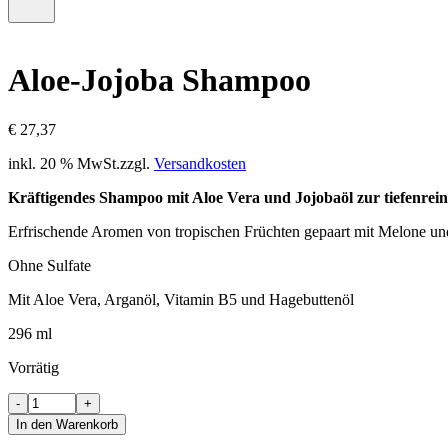
–
Menü
0
öffnen
Artikel,
Zwischensumme
Aloe-Jojoba Shampoo
€
0,00
€
27,37
inkl. 20 % MwSt.
zzgl.
Versandkosten
Kräftigendes Shampoo mit Aloe Vera und Jojobaöl zur tiefenrei
Erfrischende Aromen von tropischen Früchten gepaart mit Melone und e
Ohne Sulfate
Mit Aloe Vera, Arganöl, Vitamin B5 und Hagebuttenöl
296 ml
Vorrätig
Aloe-
-
+
Jojoba
In den Warenkorb
Shampoo