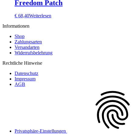
€ 15,90
€ 10,90.
Freedom Patch
€
68,40
Weiterlesen
Informationen
Shop
Zahlungsarten
Versandarten
Widerrufsbelehrung
Rechtliche Hinweise
Datenschutz
Impressum
AGB
Privatsphäre-Einstellungen