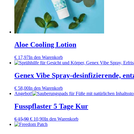
Aloe Cooling Lotion
€
17,97
In den Warenkorb
Genex Vibe Spray-desinfizierende, e
€
58,00
In den Warenkorb
Angebot!
Fusspflaster 5 Tage Kur
Ursprünglicher
Aktueller
€
15,90
€
10,90
In den Warenkorb
Preis
Preis
war:
ist: