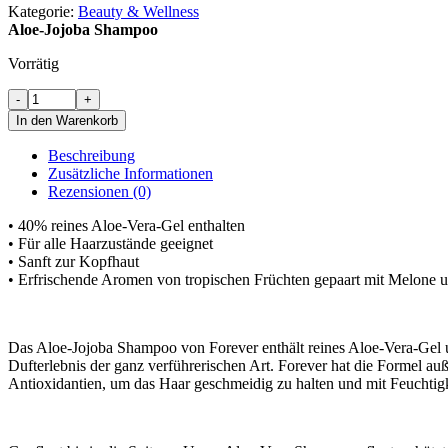
Menge
Kategorie:
Beauty & Wellness
Aloe-Jojoba Shampoo
Vorrätig
Aloe-
-
+
Jojoba
In den Warenkorb
Shampoo
Menge
Beschreibung
Zusätzliche Informationen
Rezensionen (0)
• 40% reines Aloe-Vera-Gel enthalten
• Für alle Haarzustände geeignet
• Sanft zur Kopfhaut
• Erfrischende Aromen von tropischen Früchten gepaart mit Melone u
Das Aloe-Jojoba Shampoo von Forever enthält reines Aloe-Vera-Gel un
Dufterlebnis der ganz verführerischen Art. Forever hat die Formel a
Antioxidantien, um das Haar geschmeidig zu halten und mit Feuchtigk