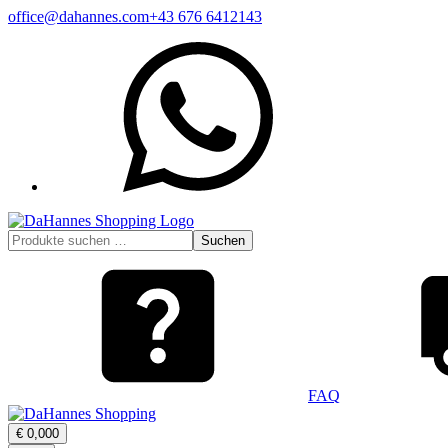
Zum
office@dahannes.com
+43 676 6412143
Inhalt
WhatsApp
springen
Suchen
Suchen
nach:
FAQ
Warenkorb
€
0,00
0
öffnen