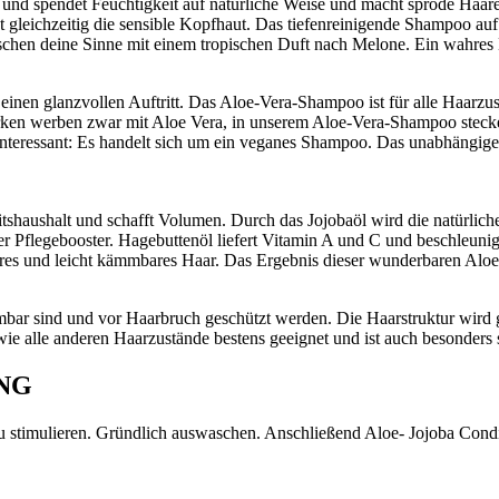
t und spendet Feuchtigkeit auf natürliche Weise und macht spröde Haa
leichzeitig die sensible Kopfhaut. Das tiefenreinigende Shampoo auf B
chen deine Sinne mit einem tropischen Duft nach Melone. Ein wahres 
inen glanzvollen Auftritt. Das Aloe-Vera-Shampoo ist für alle Haarzu
Marken werben zwar mit Aloe Vera, in unserem Aloe-Vera-Shampoo steck
interessant: Es handelt sich um ein veganes Shampoo. Das unabhängig
tshaushalt und schafft Volumen. Durch das Jojobaöl wird die natürliche
er Pflegebooster. Hagebuttenöl liefert Vitamin A und C und beschleun
bares und leicht kämmbares Haar. Das Ergebnis dieser wunderbaren Al
mmbar sind und vor Haarbruch geschützt werden. Die Haarstruktur wird 
ie alle anderen Haarzustände bestens geeignet und ist auch besonders
NG
u stimulieren. Gründlich auswaschen. Anschließend Aloe- Jojoba Cond