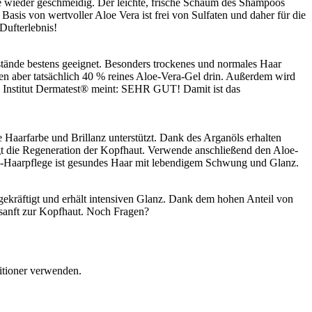
re wieder geschmeidig. Der leichte, frische Schaum des Shampoos
asis von wertvoller Aloe Vera ist frei von Sulfaten und daher für die
Dufterlebnis!
stände bestens geeignet. Besonders trockenes und normales Haar
en aber tatsächlich 40 % reines Aloe-Vera-Gel drin. Außerdem wird
e Institut Dermatest®️ meint: SEHR GUT! Damit ist das
 Haarfarbe und Brillanz unterstützt. Dank des Arganöls erhalten
igt die Regeneration der Kopfhaut. Verwende anschließend den Aloe-
oe-Haarpflege ist gesundes Haar mit lebendigem Schwung und Glanz.
gekräftigt und erhält intensiven Glanz. Dank dem hohen Anteil von
 sanft zur Kopfhaut. Noch Fragen?
itioner verwenden.