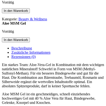
Vorrätig
Aloe
In den Warenkorb
MSM
Gel
Kategorie:
Beauty & Wellness
Menge
Aloe MSM Gel
Vorrätig
Aloe
In den Warenkorb
MSM
Gel
Beschreibung
Menge
Zusätzliche Informationen
Rezensionen (0)
Ein starkes Team: Aloe-Vera-Gel in Kombination mit dem wichtigen
natürlichen Mineralstoff Schwefel in Form von MSM (Methyl-
Sulfonyl-Methan). Für ein besseres Bindegewebe und gut für die
Haut. Die Kombination aus Bärentraube, Teebaumöl, Rosmarin und
Silberweide ergänzt die wertvollen Inhaltsstoffe optimal. Ein
absolutes Spitzenprodukt, darf in keiner Sporttasche fehlen.
Aloe MSM Gel ist ein geschmeidiges, schnell einziehendes
hochwertiges Gel mit 40 % Aloe Vera für Haut, Bindegewebe,
Gelenke, Knorpel und Knochen.