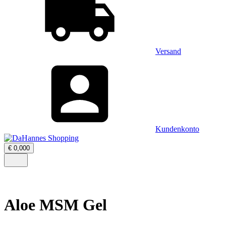
Versand
Kundenkonto
Warenkorb
€
0,00
0
öffnen
–
Menü
0
öffnen
Artikel,
Zwischensumme
€
0,00
Aloe MSM Gel