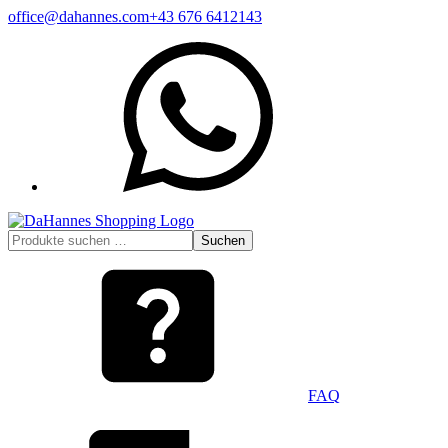
Zum
office@dahannes.com
+43 676 6412143
Inhalt
WhatsApp
springen
Suchen
Suchen
nach:
FAQ