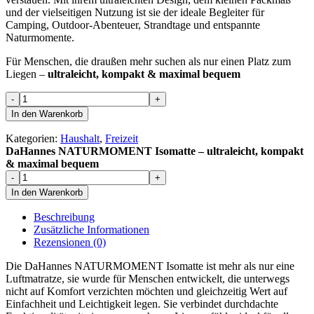
und der vielseitigen Nutzung ist sie der ideale Begleiter für
Camping, Outdoor-Abenteuer, Strandtage und entspannte
Naturmomente.
Für Menschen, die draußen mehr suchen als nur einen Platz zum
Liegen –
ultraleicht, kompakt & maximal bequem
DaHannes
-
+
NATURMOMENT
In den Warenkorb
Isomatte
–
Kategorien:
Haushalt
,
Freizeit
ultraleicht,
DaHannes NATURMOMENT Isomatte – ultraleicht, kompakt
kompakt
& maximal bequem
&
DaHannes
-
+
maximal
NATURMOMENT
In den Warenkorb
bequem
Isomatte
Menge
–
Beschreibung
ultraleicht,
Zusätzliche Informationen
kompakt
Rezensionen (0)
&
maximal
Die DaHannes NATURMOMENT Isomatte ist mehr als nur eine
bequem
Luftmatratze, sie wurde für Menschen entwickelt, die unterwegs
Menge
nicht auf Komfort verzichten möchten und gleichzeitig Wert auf
Einfachheit und Leichtigkeit legen. Sie verbindet durchdachte