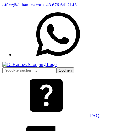
Zum
office@dahannes.com
+43 676 6412143
Inhalt
WhatsApp
springen
Suchen
Suchen
nach:
FAQ