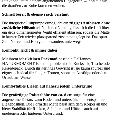
Funktionalität mit einem angenehmen Liegegefühl – ideal für alle,
die draußen zur Ruhe kommen wollen.
Schnell bereit & ebenso rasch verstaut
Die integrierte Luftpumpe ermöglicht ein
zügiges Aufblasen ohne
zusätzliche Hilfsmittel
. Nach der Nutzung lässt sich die Luft über
ein groß dimensioniertes Ventil effizient ablassen, sodass die Matte
in kurzer Zeit wieder platzsparend zusammengelegt ist. Das spart
Zeit, Nerven und Energie – besonders unterwegs:
Kompakt, leicht & immer dabei
Mit ihrem
sehr kleinen Packmaß
passt die DaHannes
NATURMOMENT Isomatte problemlos in Rucksack, Tasche oder
Reisegepäck. Durch ihr geringes Gewicht ist sie kaum spürbar und
eignet sich ideal für längere Touren, spontane Ausflüge oder den
Urlaub am Wasser.
Komfortables Liegen auf nahezu jedem Untergrund
Die
großzügige Polsterhöhe von ca. 8 cm
sorgt für eine
angenehme Distanz zum Boden und unterstützt eine entspannte
Liegeposition. Die Form der Matte passt sich dem Körper an und
bietet Stabilität für Rücken, Schultern und Hüfte – auch auf
unebenem oder härterem Untergrund.