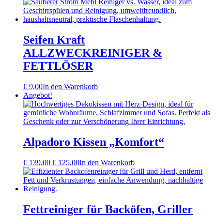
Seifen Kraft
ALLZWECKREINIGER &
FETTLÖSER
€
9,00
In den Warenkorb
Angebot!
Alpadoro Kissen „Komfort“
Ursprünglicher
Aktueller
€
139,00
€
125,00
In den Warenkorb
Preis
Preis
war:
ist:
€ 139,00
€ 125,00.
Fettreiniger für Backöfen, Griller