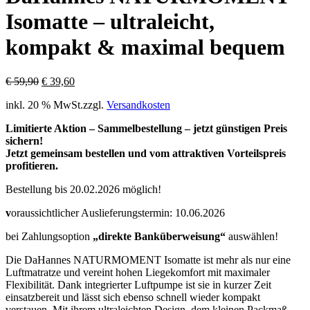
Isomatte – ultraleicht,
kompakt & maximal bequem
Ursprünglicher
Aktueller
€
59,90
€
39,60
Preis
Preis
inkl. 20 % MwSt.
zzgl.
Versandkosten
war:
ist:
€ 59,90
€ 39,60.
Limitierte Aktion – Sammelbestellung – jetzt günstigen Preis
sichern!
Jetzt gemeinsam bestellen und vom attraktiven Vorteilspreis
profitieren.
Bestellung bis 20.02.2026 möglich!
v
oraussichtlicher Auslieferungstermin: 10.06.2026
bei Zahlungsoption
„direkte Banküberweisung“
auswählen!
Die DaHannes NATURMOMENT Isomatte ist mehr als nur eine
Luftmatratze und vereint hohen Liegekomfort mit maximaler
Flexibilität. Dank integrierter Luftpumpe ist sie in kurzer Zeit
einsatzbereit und lässt sich ebenso schnell wieder kompakt
verstauen. Mit ihrem ultraleichten Design, dem kleinen Packmaß