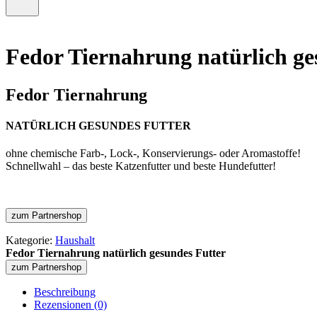
–
Menü
0
öffnen
Artikel,
Zwischensumme
Fedor Tiernahrung natürlich ge
€
0,00
Fedor Tiernahrung
NATÜRLICH GESUNDES FUTTER
ohne chemische Farb-, Lock-, Konservierungs- oder Aromastoffe!
Schnellwahl – das beste Katzenfutter und beste Hundefutter!
zum Partnershop
Kategorie:
Haushalt
Fedor Tiernahrung natürlich gesundes Futter
zum Partnershop
Beschreibung
Rezensionen (0)