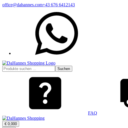
Zum
office@dahannes.com
+43 676 6412143
Inhalt
WhatsApp
springen
Suchen
Suchen
nach:
FAQ
Warenkorb
€
0,00
0
öffnen