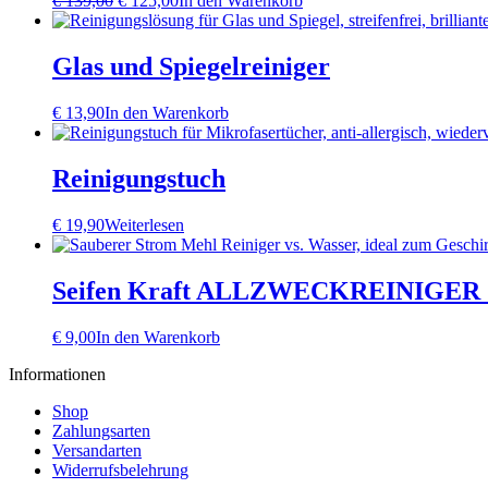
€
139,00
€
125,00
In den Warenkorb
Preis
Preis
war:
ist:
€ 139,00
€ 125,00.
Glas und Spiegelreiniger
€
13,90
In den Warenkorb
Reinigungstuch
€
19,90
Weiterlesen
Seifen Kraft ALLZWECKREINIGE
€
9,00
In den Warenkorb
Informationen
Shop
Zahlungsarten
Versandarten
Widerrufsbelehrung