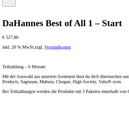
–
Menü
0
öffnen
Artikel,
Zwischensumme
DaHannes Best of All 1 – Start
€
0,00
€
527,80
inkl. 20 % MwSt.
zzgl.
Versandkosten
Teilzahlung – 6 Monate
Mit der Auswahl aus unserem Sortiment lässt du dich überraschen un
Products, Sagrusan, Mabura, Chogan, High Society, VaboN uvm.
Bei Teilzahlungen werden die Produkte mit 3 Paketen innerhalb von 