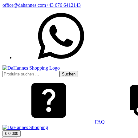
Zum
office@dahannes.com
+43 676 6412143
Inhalt
WhatsApp
springen
Suchen
Suchen
nach:
FAQ
Warenkorb
€
0,00
0
öffnen