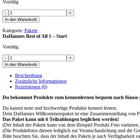
Vorrätig
DaHannes
-
+
Best
In den Warenkorb
of
All
Kategorie:
Pakete
1
DaHannes Best of All 1 – Start
-
Start
Vorrätig
Menge
DaHannes
-
+
Best
In den Warenkorb
of
All
Beschreibung
1
Zusätzliche Informationen
-
Rezensionen (0)
Start
Menge
Du bekommst Produkte zum kennenlernen bequem nach Hause ge
Du kannst neue und hochwertige Produkte kennen lernen.
Dein DaHannes Willkommenspaket ist eine Zusammenstellung von Pr
Das Paket kann mit 6 Teilzahlungen beglichen werden!
(Der Inhalt der Pakete kann von dem Beispiel Produkt Foto variieren.
(Die Produktfotos dienen lediglich zur Veranschaulichung und die Grö
Bitte beachten Sie, dass der Inhalt des Pakets je nach Verfügbarkeit va