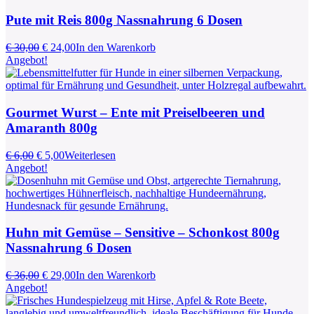
Pute mit Reis 800g Nassnahrung 6 Dosen
Ursprünglicher
Aktueller
€
30,00
€
24,00
In den Warenkorb
Preis
Preis
Angebot!
war:
ist:
€ 30,00
€ 24,00.
Gourmet Wurst – Ente mit Preiselbeeren und
Amaranth 800g
Ursprünglicher
Aktueller
€
6,00
€
5,00
Weiterlesen
Preis
Preis
Angebot!
war:
ist:
€ 6,00
€ 5,00.
Huhn mit Gemüse – Sensitive – Schonkost 800g
Nassnahrung 6 Dosen
Ursprünglicher
Aktueller
€
36,00
€
29,00
In den Warenkorb
Preis
Preis
Angebot!
war:
ist:
€ 36,00
€ 29,00.