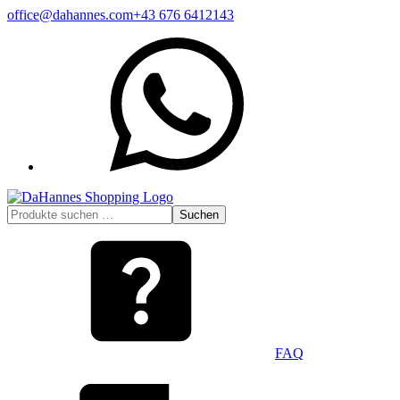
Zum
office@dahannes.com
+43 676 6412143
Inhalt
WhatsApp
springen
Suchen
Suchen
nach:
FAQ