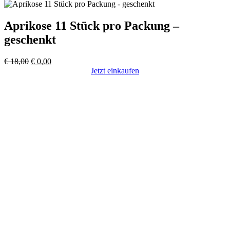
Aprikose 11 Stück pro Packung –
geschenkt
Ursprünglicher
Aktueller
€
18,00
€
0,00
Preis
Preis
Jetzt einkaufen
war:
ist:
€ 18,00
€ 0,00.