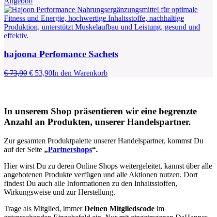
Preis
Preis
Angebot!
war:
ist:
€ 95,00
€ 78,00.
hajoona Perfomance Sachets
Ursprünglicher
Aktueller
€
73,90
€
53,90
In den Warenkorb
Preis
Preis
war:
ist:
€ 73,90
€ 53,90.
In unserem Shop präsentieren wir eine begrenzte
Anzahl an Produkten, unserer Handelspartner.
Zur gesamten Produktpalette unserer Handelspartner, kommst Du
auf der Seite
„
Partnershops
“.
Hier wirst Du zu deren Online Shops weitergeleitet, kannst über alle
angebotenen Produkte verfügen und alle Aktionen nutzen. Dort
findest Du auch alle Informationen zu den Inhaltsstoffen,
Wirkungsweise und zur Herstellung.
Trage als Mitglied, immer
Deinen Mitgliedscode
im