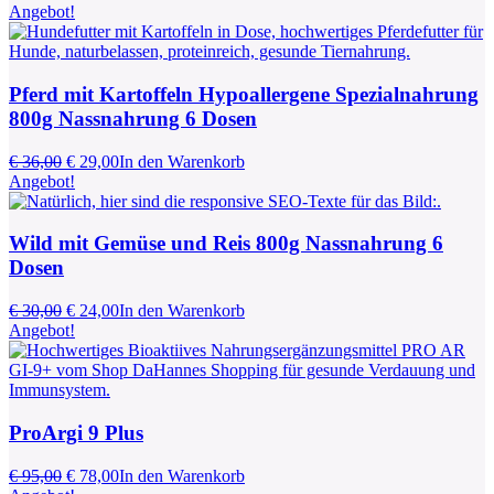
Preis
Preis
Angebot!
war:
ist:
€ 6,00
€ 5,00.
Pferd mit Kartoffeln Hypoallergene Spezialnahrung
800g Nassnahrung 6 Dosen
Ursprünglicher
Aktueller
€
36,00
€
29,00
In den Warenkorb
Preis
Preis
Angebot!
war:
ist:
€ 36,00
€ 29,00.
Wild mit Gemüse und Reis 800g Nassnahrung 6
Dosen
Ursprünglicher
Aktueller
€
30,00
€
24,00
In den Warenkorb
Preis
Preis
Angebot!
war:
ist:
€ 30,00
€ 24,00.
ProArgi 9 Plus
Ursprünglicher
Aktueller
€
95,00
€
78,00
In den Warenkorb