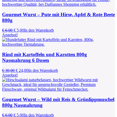
Gourmet Wurst – Pute mit Hirse, Apfel & Rote Beete
800g
Ursprünglicher
Aktueller
€
6,00
€
5,00
In den Warenkorb
Preis
Preis
Angebot!
war:
ist:
€ 6,00
€ 5,00.
Rind mit Kartoffeln und Karotten 800g
Nassnahrung 6 Dosen
Ursprünglicher
Aktueller
€
30,00
€
24,00
In den Warenkorb
Preis
Preis
Angebot!
war:
ist:
€ 30,00
€ 24,00.
Gourmet Wurst – Wild mit Reis & Grünlippmuschel
800g Nassnahrung
Ursprünglicher
Aktueller
€
6,00
€
5,00
In den Warenkorb