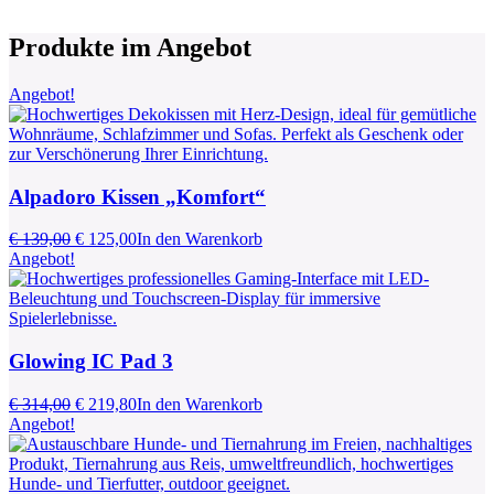
Produkte im Angebot
Angebot!
Alpadoro Kissen „Komfort“
Ursprünglicher
Aktueller
€
139,00
€
125,00
In den Warenkorb
Preis
Preis
Angebot!
war:
ist:
€ 139,00
€ 125,00.
Glowing IC Pad 3
Ursprünglicher
Aktueller
€
314,00
€
219,80
In den Warenkorb
Preis
Preis
Angebot!
war:
ist:
€ 314,00
€ 219,80.