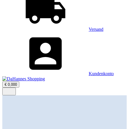
Versand
Kundenkonto
Warenkorb
€
0,00
0
öffnen
–
Menü
0
öffnen
Artikel,
Zwischensumme
€
0,00