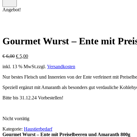
–
Menü
0
Angebot!
öffnen
Artikel,
Zwischensumme
€
0,00
Gourmet Wurst – Ente mit Prei
Ursprünglicher
Aktueller
€
6,00
€
5,00
Preis
Preis
inkl. 13 % MwSt.
zzgl.
Versandkosten
war:
ist:
€ 6,00
€ 5,00.
Nur bestes Fleisch und Innereien von der Ente verfeinert mit Preiselb
Speziell ergänzt mit Amaranth als besonders gut verdauliche Kohlehyd
Bitte bis 31.12.24 Vorbestellen!
Nicht vorrätig
Kategorie:
Haustierbedarf
Gourmet Wurst – Ente mit Preiselbeeren und Amaranth 800g