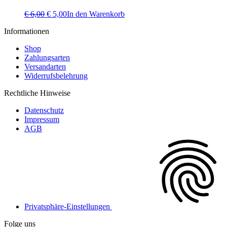
Ursprünglicher
Aktueller
€
6,00
€
5,00
In den Warenkorb
Preis
Preis
Informationen
war:
ist:
€ 6,00
€ 5,00.
Shop
Zahlungsarten
Versandarten
Widerrufsbelehrung
Rechtliche Hinweise
Datenschutz
Impressum
AGB
Privatsphäre-Einstellungen
Folge uns