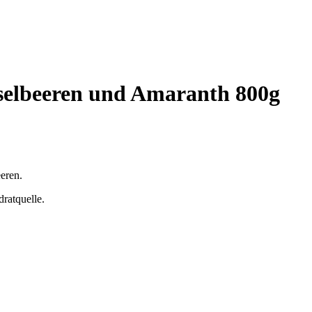
selbeeren und Amaranth 800g
eeren.
ratquelle.