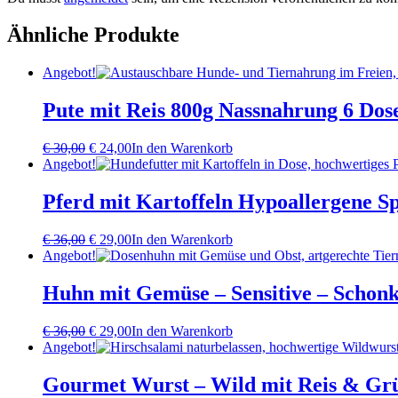
Ähnliche Produkte
Angebot!
Pute mit Reis 800g Nassnahrung 6 Dos
Ursprünglicher
Aktueller
€
30,00
€
24,00
In den Warenkorb
Preis
Preis
Angebot!
war:
ist:
€ 30,00
€ 24,00.
Pferd mit Kartoffeln Hypoallergene S
Ursprünglicher
Aktueller
€
36,00
€
29,00
In den Warenkorb
Preis
Preis
Angebot!
war:
ist:
€ 36,00
€ 29,00.
Huhn mit Gemüse – Sensitive – Schonk
Ursprünglicher
Aktueller
€
36,00
€
29,00
In den Warenkorb
Preis
Preis
Angebot!
war:
ist:
€ 36,00
€ 29,00.
Gourmet Wurst – Wild mit Reis & Gr