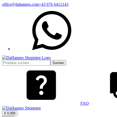
Zum
office@dahannes.com
+43 676 6412143
Inhalt
WhatsApp
springen
Suchen
Suchen
nach:
FAQ
Warenkorb
€
0,00
0
öffnen