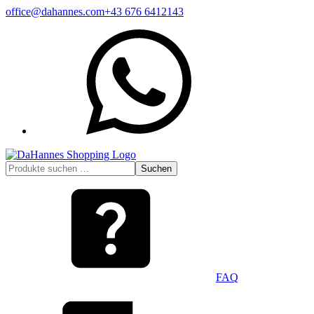
Zum
office@dahannes.com
+43 676 6412143
Inhalt
WhatsApp
springen
Suchen
Suchen
nach:
FAQ