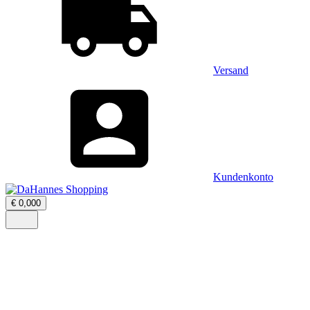
Versand
Kundenkonto
Warenkorb
€
0,00
0
öffnen
–
Menü
0
öffnen
Artikel,
Zwischensumme
€
0,00