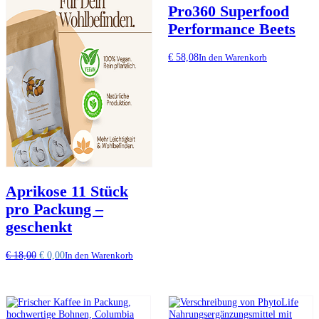
Pro360 Superfood
Performance Beets
€
58,08
In den Warenkorb
Aprikose 11 Stück
pro Packung –
geschenkt
Ursprünglicher
Aktueller
€
18,00
€
0,00
In den Warenkorb
Preis
Preis
war:
ist:
€ 18,00
€ 0,00.