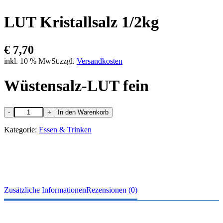
LUT Kristallsalz 1/2kg
€
7,70
inkl. 10 % MwSt.
zzgl.
Versandkosten
Wüstensalz-LUT fein
LUT
-
+
In den Warenkorb
Kristallsalz
1/2kg
Kategorie:
Essen & Trinken
Menge
Zusätzliche Informationen
Rezensionen (0)