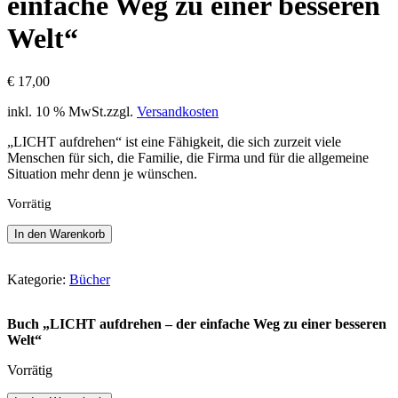
einfache Weg zu einer besseren
Welt“
€
17,00
inkl. 10 % MwSt.
zzgl.
Versandkosten
„LICHT aufdrehen“ ist eine Fähigkeit, die sich zurzeit viele
Menschen für sich, die Familie, die Firma und für die allgemeine
Situation mehr denn je wünschen.
Vorrätig
Buch
In den Warenkorb
"LICHT
aufdrehen
-
Kategorie:
Bücher
der
einfache
Buch „LICHT aufdrehen – der einfache Weg zu einer besseren
Weg
Welt“
zu
einer
Vorrätig
besseren
Welt"