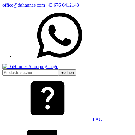
Zum
office@dahannes.com
+43 676 6412143
Inhalt
WhatsApp
springen
Suchen
Suchen
nach:
FAQ