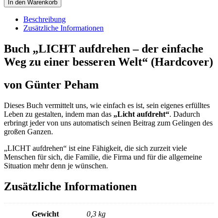
Buch
In den Warenkorb
Menge
"LICHT
aufdrehen
Beschreibung
-
Zusätzliche Informationen
der
einfache
Buch „LICHT aufdrehen – der einfache
Weg
Weg zu einer besseren Welt“ (Hardcover)
zu
einer
besseren
von Günter Peham
Welt"
Menge
Dieses Buch vermittelt uns, wie einfach es ist, sein eigenes erfülltes
Leben zu gestalten, indem man das
„Licht aufdreht“
. Dadurch
erbringt jeder von uns automatisch seinen Beitrag zum Gelingen des
großen Ganzen.
„LICHT aufdrehen“ ist eine Fähigkeit, die sich zurzeit viele
Menschen für sich, die Familie, die Firma und für die allgemeine
Situation mehr denn je wünschen.
Zusätzliche Informationen
Gewicht
0,3 kg