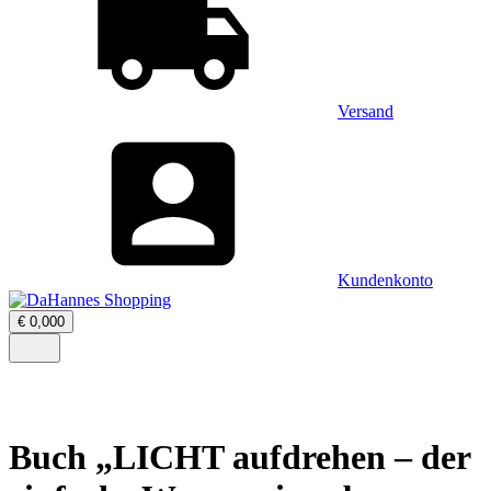
Versand
Kundenkonto
Warenkorb
€
0,00
0
öffnen
–
Menü
0
öffnen
Artikel,
Zwischensumme
€
0,00
Buch „LICHT aufdrehen – der