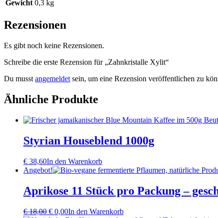
Gewicht
0,3 kg
Rezensionen
Es gibt noch keine Rezensionen.
Schreibe die erste Rezension für „Zahnkristalle Xylit“
Du musst
angemeldet
sein, um eine Rezension veröffentlichen zu kön
Ähnliche Produkte
Styrian Houseblend 1000g
€
38,60
In den Warenkorb
Angebot!
Aprikose 11 Stück pro Packung – gesc
Ursprünglicher
Aktueller
€
18,00
€
0,00
In den Warenkorb