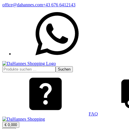
Zum
office@dahannes.com
+43 676 6412143
Inhalt
WhatsApp
springen
Suchen
Suchen
nach:
FAQ
Warenkorb
€
0,00
0
öffnen