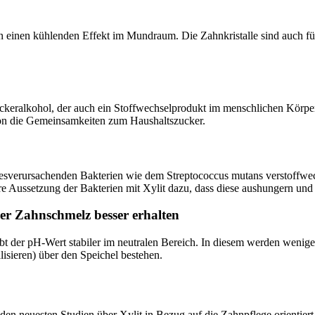
n einen kühlenden Effekt im Mundraum. Die Zahnkristalle sind auch f
keralkohol, der auch ein Stoffwechselprodukt im menschlichen Körper i
chon die Gemeinsamkeiten zum Haushaltszucker.
riesverursachenden Bakterien wie dem Streptococcus mutans verstoffwec
ere Aussetzung der Bakterien mit Xylit dazu, dass diese aushungern un
er Zahnschmelz besser erhalten
 der pH-Wert stabiler im neutralen Bereich. In diesem werden weniger
sieren) über den Speichel bestehen.
den neuesten Studien über Xylit in Bezug auf die Zahnpflege orientiert