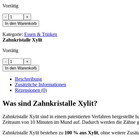
Vorrätig
Zahnkristalle
-
+
Xylit
In den Warenkorb
Menge
Kategorie:
Essen & Trinken
Zahnkristalle Xylit
Vorrätig
Zahnkristalle
-
+
Xylit
In den Warenkorb
Menge
Beschreibung
Zusätzliche Informationen
Rezensionen (0)
Was sind Zahnkristalle Xylit?
Zahnkristalle Xylit sind in einem patentierten Verfahren hergestellte 
Zeitraum von 10 Minuten im Mund auf. Dadurch werden die Zähne glei
Zahnkristalle Xylit bestehen zu
100 % aus Xylit
, ohne weitere Zusät