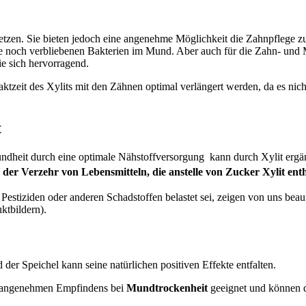
setzen. Sie bieten jedoch eine angenehme Möglichkeit die Zahnpflege zu
ie noch verbliebenen Bakterien im Mund. Aber auch für die Zahn- un
e sich hervorragend.
ktzeit des Xylits mit den Zähnen optimal verlängert werden, da es nic
t
dheit durch eine optimale Nähstoffversorgung kann durch Xylit ergä
 der Verzehr von Lebensmitteln, die anstelle von Zucker Xylit en
 Pestiziden oder anderen Schadstoffen belastet sei, zeigen von uns bea
uktbildern).
 der Speichel kann seine natürlichen positiven Effekte entfalten.
unangenehmen Empfindens bei
Mundtrockenheit
geeignet und können di