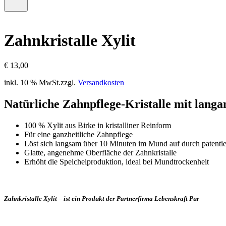
–
Menü
0
öffnen
Artikel,
Zwischensumme
Zahnkristalle Xylit
€
0,00
€
13,00
inkl. 10 % MwSt.
zzgl.
Versandkosten
Natürliche Zahnpflege-Kristalle mit lang
100 % Xylit aus Birke in kristalliner Reinform
Für eine ganzheitliche Zahnpflege
Löst sich langsam über 10 Minuten im Mund auf durch patentie
Glatte, angenehme Oberfläche der Zahnkristalle
Erhöht die Speichelproduktion, ideal bei Mundtrockenheit
Zahnkristalle Xylit – ist ein Produkt der Partnerfirma Lebenskraft Pur