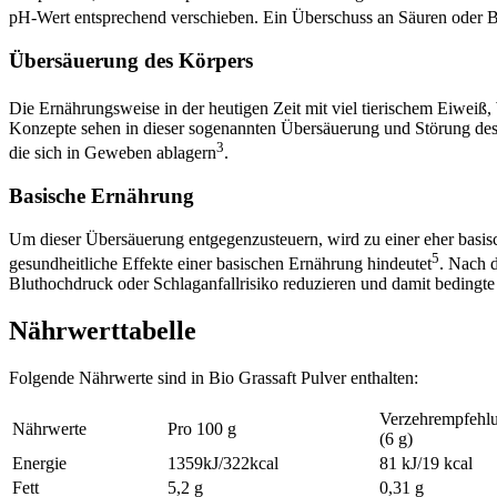
pH-Wert entsprechend verschieben. Ein Überschuss an Säuren oder Ba
Übersäuerung des Körpers
Die Ernährungsweise in der heutigen Zeit mit viel tierischem Eiwei
Konzepte sehen in dieser sogenannten Übersäuerung und Störung des
3
die sich in Geweben ablagern
.
Basische Ernährung
Um dieser Übersäuerung entgegenzusteuern, wird zu einer eher basisc
5
gesundheitliche Effekte einer basischen Ernährung hindeutet
. Nach 
Bluthochdruck oder Schlaganfallrisiko reduzieren und damit bedingte 
Nährwerttabelle
Folgende Nährwerte sind in Bio Grassaft Pulver enthalten:
Verzehrempfehl
Nährwerte
Pro 100 g
(6 g)
Energie
1359kJ/322kcal
81 kJ/19 kcal
Fett
5,2 g
0,31 g