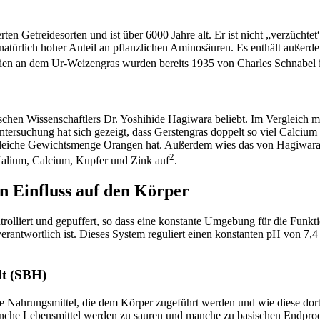
en Getreidesorten und ist über 6000 Jahre alt. Er ist nicht „verzüchte
natürlich hoher Anteil an pflanzlichen Aminosäuren. Es enthält außer
ien an dem Ur-Weizengras wurden bereits 1935 von Charles Schnabel i
chen Wissenschaftlers Dr. Yoshihide Hagiwara beliebt. Im Vergleich m
Untersuchung hat sich gezeigt, dass Gerstengras doppelt so viel Calciu
leiche Gewichtsmenge Orangen hat. Außerdem wies das von Hagiwara u
2
lium, Calcium, Kupfer und Zink auf
.
n Einfluss auf den Körper
olliert und gepuffert, so dass eine konstante Umgebung für die Funkt
rantwortlich ist. Dieses System reguliert einen konstanten pH von 7,4 (
lt (SBH)
ie Nahrungsmittel, die dem Körper zugeführt werden und wie diese dort
nche Lebensmittel werden zu sauren und manche zu basischen Endprod