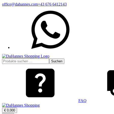
Zum
office@dahannes.com
+43 676 6412143
Inhalt
WhatsApp
springen
Suchen
Suchen
nach:
FAQ
Warenkorb
€
0,00
0
öffnen