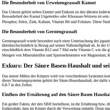
Die Besonderheit von Urweizengrassaft Kamut
Das Urkorn gehört neben Emmer und Einkorn zu den ältesten kultiviert
Besonderheit des Kamut Urgetreides oder Khorasan-Weizens ist sein 
Phosphor, Selen, Zink, Kalium, Vitamin B6 und Folsäure. Diese Stud
Die Besonderheit von Gerstengrassaft
Gerstengrassaft wurde besonders nach einer Untersuchung des japanis
überdurchschnittlich in Bezug auf seinen Nährstoffgehalt ab. In der 
einschließlich dem Vitamin B12 und 7 Mal mehr Vitamin C wie die g
Mengen von Mineralstoffen und Spurenelementen wie Magnesium, Ka
Exkurs: Der Säure Basen-Haushalt und sei
Das innere Milieu des Körpers wird von verschiedenen Systemen kontr
dieser Steuerungssysteme gehört der Säure-Basenhaushalt, der dafür ve
6,8-7 in den Zellen.
Einfluss der Ernährung auf den Säure Basen Hausha
Ein großer Faktor, der den SBH beeinflusst, ist die Ernährung bzw. d
Endprodukt, dass im Körper durch die Verwertung entsteht. Denn ma