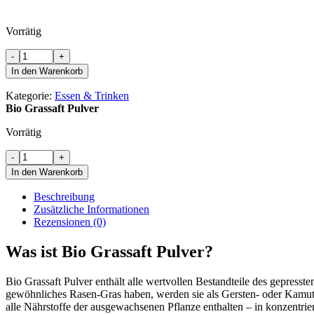
Vorrätig
Bio
-
+
Grassaft
In den Warenkorb
Pulver
Menge
Kategorie:
Essen & Trinken
Bio Grassaft Pulver
Vorrätig
Bio
-
+
Grassaft
In den Warenkorb
Pulver
Menge
Beschreibung
Zusätzliche Informationen
Rezensionen (0)
Was ist Bio Grassaft Pulver?
Bio Grassaft Pulver enthält alle wertvollen Bestandteile des gepress
gewöhnliches Rasen-Gras haben, werden sie als Gersten- oder Kamut-
alle Nährstoffe der ausgewachsenen Pflanze enthalten – in konzentri