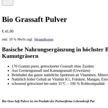
–
Menü
0
öffnen
Artikel,
Zwischensumme
Bio Grassaft Pulver
€
0,00
€
41,90
inkl. 10 % MwSt.
zzgl.
Versandkosten
Basische Nahrungsergänzung in höchster B
Kamutgräsern
170 Gramm purer, getrockneter Grassaft ohne Zusätze
Aus Gerstengrassaft und Kamutgrassaft (Urweizen)
Beinhaltet das ganze natürliche Spektrum an Vitaminen, Miner
Natürlich hoher Gehalt an Vitamin K1, Folsäure, Mangan, Eis
schonend getrocknet bei unter 31°C – 100 % Rohkostqualität
Bio Gras Saft Pulver ist ein Produkt der Partnerfirma Lebenskraft Pur