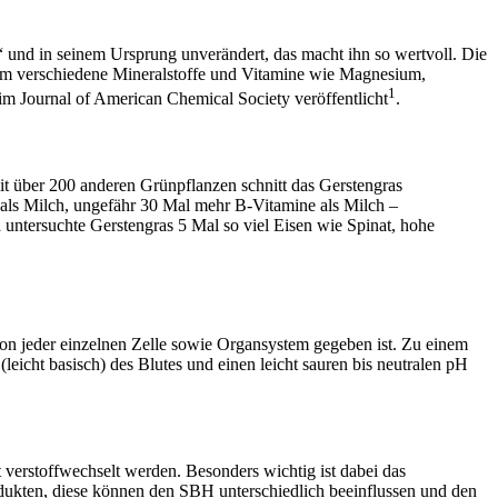
t“ und in seinem Ursprung unverändert, das macht ihn so wertvoll. Die
dem verschiedene Mineralstoffe und Vitamine wie Magnesium,
1
m Journal of American Chemical Society veröffentlicht
.
it über 200 anderen Grünpflanzen schnitt das Gerstengras
m als Milch, ungefähr 30 Mal mehr B-Vitamine als Milch –
ntersuchte Gerstengras 5 Mal so viel Eisen wie Spinat, hohe
ion jeder einzelnen Zelle sowie Organsystem gegeben ist. Zu einem
leicht basisch) des Blutes und einen leicht sauren bis neutralen pH
 verstoffwechselt werden. Besonders wichtig ist dabei das
ukten, diese können den SBH unterschiedlich beeinflussen und den