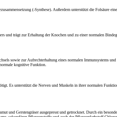
rezusammensetzung (-Synthese). Außerdem unterstützt die Folsäure ein
pers und trägt zur Erhaltung der Knochen und zu einer normalen Bind
echsels sowie zur Aufrechterhaltung eines normalen Immunsystems und
 normale kognitive Funktion.
gt. Es unterstützt die Nerven und Muskeln in ihrer normalen Funktio
amut und Gerstengräser ausgepresst und getrocknet. Durch ein besonders
yme, sekundären Pflanzenstoffe und auch der Pflanzenfarbstoff Chloroph