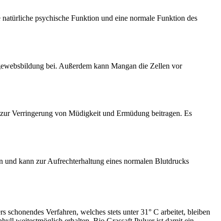
e natürliche psychische Funktion und eine normale Funktion des
egewebsbildung bei. Außerdem kann Mangan die Zellen vor
 zur Verringerung von Müdigkeit und Ermüdung beitragen. Es
n und kann zur Aufrechterhaltung eines normalen Blutdrucks
 schonendes Verfahren, welches stets unter 31° C arbeitet, bleiben
yll weitestmöglich erhalten. Bio Grassaft Pulver ist damit ein